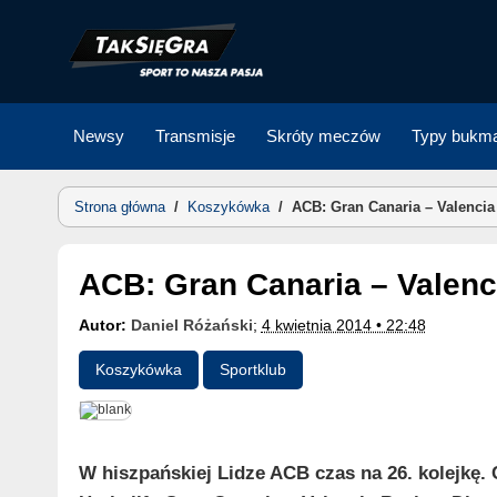
Skip
to
content
Newsy
Transmisje
Skróty meczów
Typy bukma
Strona główna
/
Koszykówka
/
ACB: Gran Canaria – Valencia
ACB: Gran Canaria – Valenc
Autor:
Daniel Różański
;
4 kwietnia 2014 • 22:48
Koszykówka
Sportklub
W hiszpańskiej Lidze ACB czas na 26. kolejkę. 