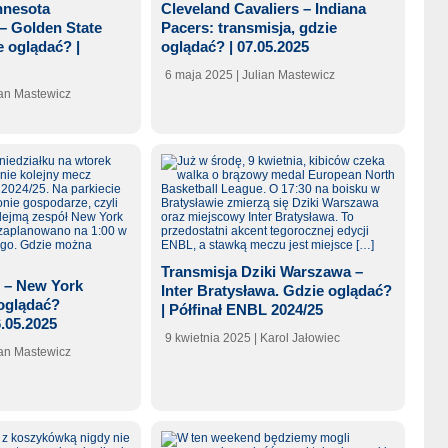
nnesota
Cleveland Cavaliers – Indiana
– Golden State
Pacers: transmisja, gdzie
e oglądać? |
oglądać? | 07.05.2025
6 maja 2025
| Julian Mastewicz
ian Mastewicz
Transmisja Dziki Warszawa –
s – New York
Inter Bratysława. Gdzie oglądać?
 oglądać?
| Półfinał ENBL 2024/25
6.05.2025
9 kwietnia 2025
| Karol Jałowiec
ian Mastewicz