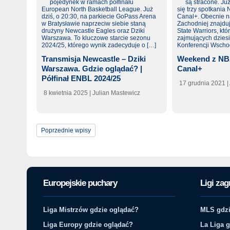
Transmisja Newcastle – Dziki
Weekend z NB
Warszawa. Gdzie oglądać? |
Canal+
Półfinał ENBL 2024/25
17 grudnia 2021
|
8 kwietnia 2025
| Julian Mastewicz
Poprzednie wpisy
Europejskie puchary
Ligi zag
Liga Mistrzów gdzie oglądać?
MLS gdzi
Liga Europy gdzie oglądać?
La Liga 