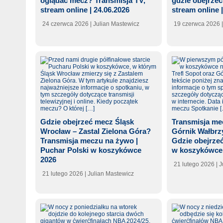
oglądać mecz? Transmisja TV,
gdzie obejrzeć
stream online | 24.06.2026
stream online 
24 czerwca 2026
| Julian Mastewicz
19 czerwca 2026
Gdzie obejrzeć mecz Śląsk
Transmisja mec
Wrocław – Zastal Zielona Góra?
Górnik Wałbrzy
Transmisja meczu na żywo |
Gdzie obejrzeć
Puchar Polski w koszykówce
w koszykówce
2026
21 lutego 2026
| 
21 lutego 2026
| Julian Mastewicz