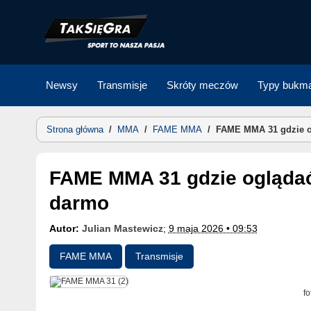
Skip
to
content
Newsy
Transmisje
Skróty meczów
Typy bukma
Strona główna
/
MMA
/
FAME MMA
/
FAME MMA 31 gdzie og
FAME MMA 31 gdzie oglądać? Transmisja online PPV i za
darmo
Autor:
Julian Mastewicz
;
9 maja 2026 • 09:53
FAME MMA
Transmisje
fo