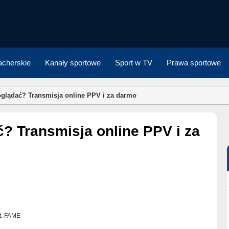
cherskie
Kanały sportowe
Sport w TV
Prawa sportowe
lądać? Transmisja online PPV i za darmo
t. FAME