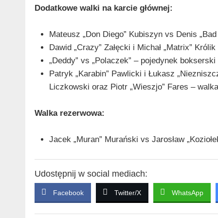
Dodatkowe walki na karcie głównej:
Mateusz „Don Diego” Kubiszyn vs Denis „Bad
Dawid „Crazy” Załęcki i Michał „Matrix” Król
„Deddy” vs „Polaczek” – pojedynek bokserski
Patryk „Karabin” Pawlicki i Łukasz „Nieznisz
Liczkowski oraz Piotr „Wieszjo” Fares – walka
Walka rezerwowa:
Jacek „Muran” Murański vs Jarosław „Koziołe
Udostępnij w social mediach:
Facebook
Twitter/X
WhatsApp