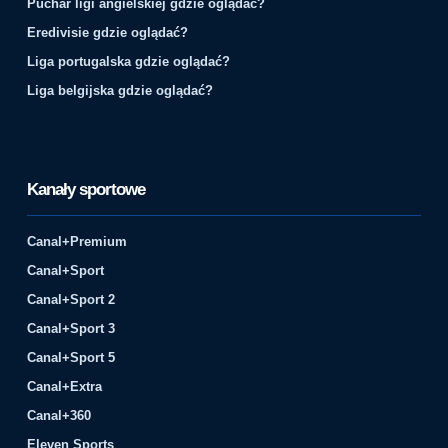
Puchar ligi angielskiej gdzie oglądać?
Eredivisie gdzie oglądać?
Liga portugalska gdzie oglądać?
Liga belgijska gdzie oglądać?
Kanały sportowe
Canal+Premium
Canal+Sport
Canal+Sport 2
Canal+Sport 3
Canal+Sport 5
Canal+Extra
Canal+360
Eleven Sports