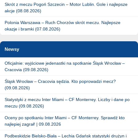
Skrót z meczu Pogoń Szczecin – Motor Lublin. Gole i najlepsze
akcje (08.08.2026)
Polonia Warszawa – Ruch Chorzów skrót meczu. Najlepsze
okazje i bramki (07.08.2026)
Newsy
Oficjalnie: wyjściowe jedenastki na spotkanie Śląsk Wrocław –
Cracovia (09.08.2026)
Śląsk Wrocław – Cracovia sędzia. Kto poprowadzi mecz?
(09.08.2026)
Statystyki z meczu Inter Miami – CF Monterrey. Liczby i dane po
meczu (09.08.2026)
Oceny po spotkaniu Inter Miami – CF Monterrey. Sprawdź kto
najlepiej zagrał! | 09.08.2026
Podbeskidzie Bielsko-Biała – Lechia Gdańsk statystyki drużyn i