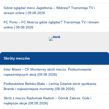
Gdzie oglądać mecz Jagiellonia – Widzew? Transmisja TV i
stream online | 09.08.2026
FC Porto – FC Alverca gdzie oglądać? Transmisja TV i stream
online | 09.08.2026
Skróty meczów
Inter Miami – CF Monterrey skrót meczu. Podsumowanie
najważniejszych akcji (09.08.2026)
Podbeskidzie Bielsko-Biała – Lechia Gdańsk skrót spotkania.
Bramki i najważniejsze momenty (08.08.2026)
Skrót z meczu Radomiak Radom – Górnik Zabrze. Gole i
najlepsze akcje (08.08.2026)