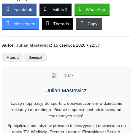
Facebook
Twitter/X
WhatsApp
Messenger
Threads
Copy
Autor:
Julian Mastewicz
;
15 czerwca 2026 • 22:37
Francja
Senegal
Julian Mastewicz
Łączę moją pasję do sportu z doświadczeniem w dziedzinie
reklamy i marketingu. Pisanie o sporcie jest odskocznią od
codziennych zajęć.
Specjalizuje się także w prawach telewizyjnych i nowościach na
rynku TV. Wielbiciel Premier League, Ekstraklasy i Serie A.