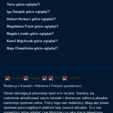
Tenis gdzie oglądać?
Iga Świątek gdzie oglądać?
Hubert Hurkacz gdzie oglądać?
Magdalena Fręch gdzie oglądać?
Magda Linette gdzie oglądać?
Kamil Majchrzak gdzie oglądać?
Maja Chwalińska gdzie oglądać?
Redakcja
•
Kontakt
•
Reklama
•
Polityka prywatnosci
Serwis taksiegra.pl prezentuje sport w tv na dziś. Staramy się
codziennie aktualizować nasze ramówki i dostarczać odbiorcą aktualne
transmisje sportowe online. Prócz tego nasi redaktorzy dbają aby prawa
sportowe poszczególnych platform były zawsze aktualne. To u nas
sprawdzisz gdzie oglądać Ligę Mistrzów czy jaka stacja telewizyjna