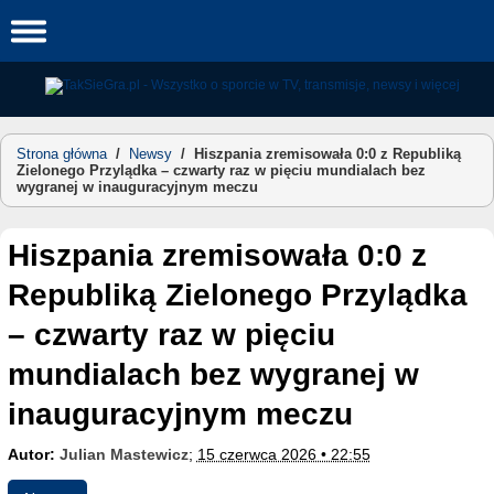
Skip
to
content
Strona główna
/
Newsy
/
Hiszpania zremisowała 0:0 z Republiką
Zielonego Przylądka – czwarty raz w pięciu mundialach bez
wygranej w inauguracyjnym meczu
Hiszpania zremisowała 0:0 z
Republiką Zielonego Przylądka
– czwarty raz w pięciu
mundialach bez wygranej w
inauguracyjnym meczu
Autor:
Julian Mastewicz
;
15 czerwca 2026 • 22:55