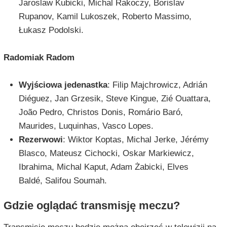
Jaroslaw Kubicki, Michal Rakoczy, Borislav
Rupanov, Kamil Lukoszek, Roberto Massimo,
Łukasz Podolski.
Radomiak Radom
Wyjściowa jedenastka
: Filip Majchrowicz, Adrián
Diéguez, Jan Grzesik, Steve Kingue, Zié Ouattara,
João Pedro, Christos Donis, Romário Baró,
Maurides, Luquinhas, Vasco Lopes.
Rezerwowi
: Wiktor Koptas, Michal Jerke, Jérémy
Blasco, Mateusz Cichocki, Oskar Markiewicz,
Ibrahima, Michal Kaput, Adam Żabicki, Elves
Baldé, Salifou Soumah.
Gdzie oglądać transmisję meczu?