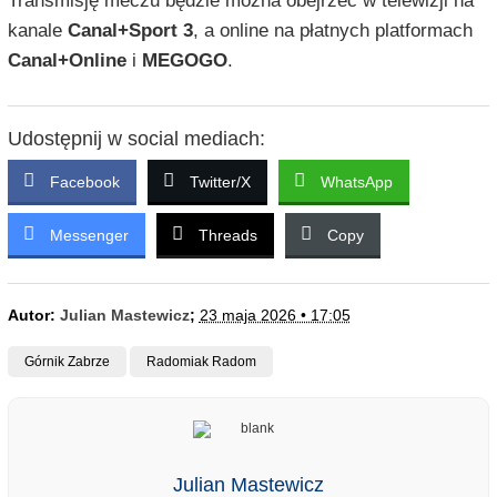
Transmisję meczu będzie można obejrzeć w telewizji na
kanale
Canal+Sport 3
, a online na płatnych platformach
Canal+Online
i
MEGOGO
.
Udostępnij w social mediach:
Facebook
Twitter/X
WhatsApp
Messenger
Threads
Copy
Autor:
Julian Mastewicz
;
23 maja 2026 • 17:05
Górnik Zabrze
Radomiak Radom
Julian Mastewicz