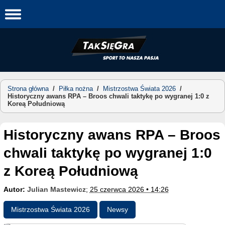
Skip
to
content
Strona główna
/
Piłka nożna
/
Mistrzostwa Świata 2026
/
Historyczny awans RPA – Broos chwali taktykę po wygranej 1:0 z
Koreą Południową
Historyczny awans RPA – Broos
chwali taktykę po wygranej 1:0
z Koreą Południową
Autor:
Julian Mastewicz
;
25 czerwca 2026 • 14:26
Mistrzostwa Świata 2026
Newsy