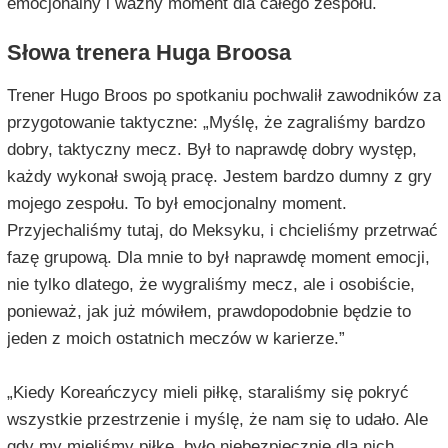
emocjonalny i ważny moment dla całego zespołu.
Słowa trenera Huga Broosa
Trener Hugo Broos po spotkaniu pochwalił zawodników za
przygotowanie taktyczne: „Myślę, że zagraliśmy bardzo
dobry, taktyczny mecz. Był to naprawdę dobry występ,
każdy wykonał swoją pracę. Jestem bardzo dumny z gry
mojego zespołu. To był emocjonalny moment.
Przyjechaliśmy tutaj, do Meksyku, i chcieliśmy przetrwać
fazę grupową. Dla mnie to był naprawdę moment emocji,
nie tylko dlatego, że wygraliśmy mecz, ale i osobiście,
ponieważ, jak już mówiłem, prawdopodobnie będzie to
jeden z moich ostatnich meczów w karierze.”
„Kiedy Koreańczycy mieli piłkę, staraliśmy się pokryć
wszystkie przestrzenie i myślę, że nam się to udało. Ale
gdy my mieliśmy piłkę, było niebezpiecznie dla nich,