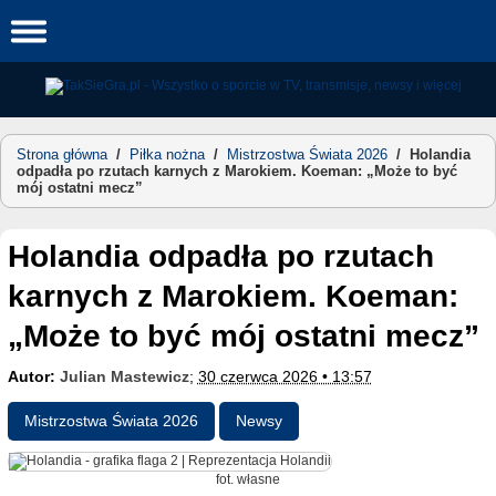
Skip
to
content
Strona główna
/
Piłka nożna
/
Mistrzostwa Świata 2026
/
Holandia
odpadła po rzutach karnych z Marokiem. Koeman: „Może to być
mój ostatni mecz”
Holandia odpadła po rzutach
karnych z Marokiem. Koeman:
„Może to być mój ostatni mecz”
Autor:
Julian Mastewicz
;
30 czerwca 2026 • 13:57
Mistrzostwa Świata 2026
Newsy
fot. własne