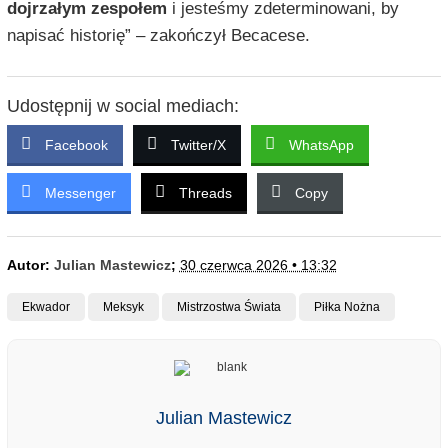
dojrzałym zespołem
i jesteśmy zdeterminowani, by
napisać historię” – zakończył Becacese.
Udostępnij w social mediach:
Facebook
Twitter/X
WhatsApp
Messenger
Threads
Copy
Autor:
Julian Mastewicz
;
30 czerwca 2026 • 13:32
Ekwador
Meksyk
Mistrzostwa Świata
Piłka Nożna
Julian Mastewicz