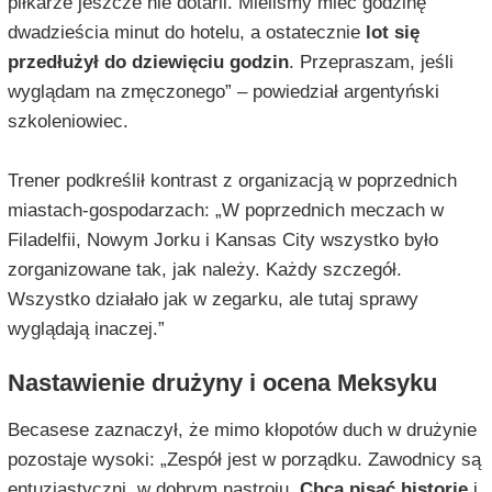
piłkarze jeszcze nie dotarli. Mieliśmy mieć godzinę
dwadzieścia minut do hotelu, a ostatecznie
lot się
przedłużył do dziewięciu godzin
. Przepraszam, jeśli
wyglądam na zmęczonego” – powiedział argentyński
szkoleniowiec.
Trener podkreślił kontrast z organizacją w poprzednich
miastach-gospodarzach: „W poprzednich meczach w
Filadelfii, Nowym Jorku i Kansas City wszystko było
zorganizowane tak, jak należy. Każdy szczegół.
Wszystko działało jak w zegarku, ale tutaj sprawy
wyglądają inaczej.”
Nastawienie drużyny i ocena Meksyku
Becasese zaznaczył, że mimo kłopotów duch w drużynie
pozostaje wysoki: „Zespół jest w porządku. Zawodnicy są
entuzjastyczni, w dobrym nastroju.
Chcą pisać historię
i