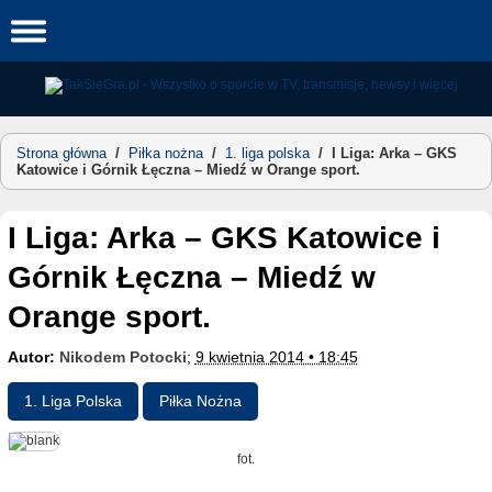
Skip
to
content
Strona główna
/
Piłka nożna
/
1. liga polska
/
I Liga: Arka – GKS
Katowice i Górnik Łęczna – Miedź w Orange sport.
I Liga: Arka – GKS Katowice i
Górnik Łęczna – Miedź w
Orange sport.
Autor:
Nikodem Potocki
;
9 kwietnia 2014 • 18:45
1. Liga Polska
Piłka Nożna
fot.