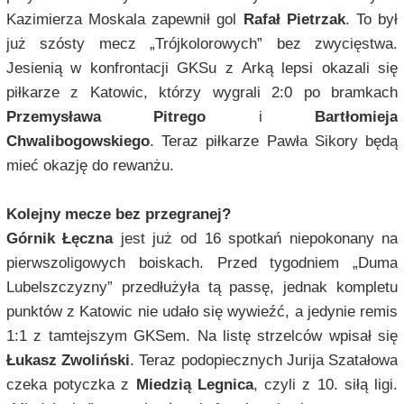
Kazimierza Moskala zapewnił gol
Rafał Pietrzak
. To był
już szósty mecz „Trójkolorowych” bez zwycięstwa.
Jesienią w konfrontacji GKSu z Arką lepsi okazali się
piłkarze z Katowic, którzy wygrali 2:0 po bramkach
Przemysława Pitrego
i
Bartłomieja
Chwalibogowskiego
. Teraz piłkarze Pawła Sikory będą
mieć okazję do rewanżu.
Kolejny mecze bez przegranej?
Górnik Łęczna
jest już od 16 spotkań niepokonany na
pierwszoligowych boiskach. Przed tygodniem „Duma
Lubelszczyzny” przedłużyła tą passę, jednak kompletu
punktów z Katowic nie udało się wywieźć, a jedynie remis
1:1 z tamtejszym GKSem. Na listę strzelców wpisał się
Łukasz Zwoliński
. Teraz podopiecznych Jurija Szatałowa
czeka potyczka z
Miedzią Legnica
, czyli z 10. siłą ligi.