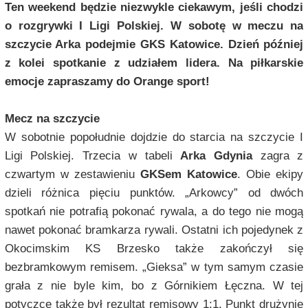
Ten weekend będzie niezwykle ciekawym, jeśli chodzi
o rozgrywki I Ligi Polskiej. W sobotę w meczu na
szczycie Arka podejmie GKS Katowice. Dzień później
z kolei spotkanie z udziałem lidera. Na piłkarskie
emocje zapraszamy do Orange sport!
Mecz na szczycie
W sobotnie popołudnie dojdzie do starcia na szczycie I
Ligi Polskiej. Trzecia w tabeli
Arka Gdynia
zagra z
czwartym w zestawieniu
GKSem Katowice
. Obie ekipy
dzieli różnica pięciu punktów. „Arkowcy” od dwóch
spotkań nie potrafią pokonać rywala, a do tego nie mogą
nawet pokonać bramkarza rywali. Ostatni ich pojedynek z
Okocimskim KS Brzesko także zakończył się
bezbramkowym remisem. „Gieksa” w tym samym czasie
grała z nie byle kim, bo z Górnikiem Łęczna. W tej
potyczce także był rezultat remisowy 1:1. Punkt drużynie