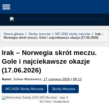
Skip
to
content
Strona główna
/
Skróty meczów
/
MŚ 2026 skróty meczów
/
Irak –
Norwegia skrót meczu. Gole i najciekawsze okazje (17.06.2026)
Irak – Norwegia skrót meczu.
Gole i najciekawsze okazje
(17.06.2026)
Autor:
Julian Mastewicz
;
17 czerwca 2026 • 08:12
MŚ 2026 Skróty Meczów
Skróty Meczów
fot. Freer / shutterstock