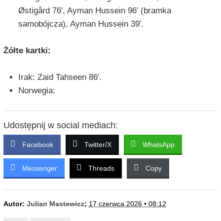
Østigård 76′, Ayman Hussein 96′ (bramka
samobójcza), Ayman Hussein 39′.
Żółte kartki:
Irak: Zaid Tahseen 86′.
Norwegia:
Udostępnij w social mediach:
Facebook
Twitter/X
WhatsApp
Messenger
Threads
Copy
Autor:
Julian Mastewicz
;
17 czerwca 2026 • 08:12