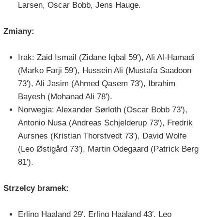
Larsen, Oscar Bobb, Jens Hauge.
Zmiany:
Irak: Zaid Ismail (Zidane Iqbal 59′), Ali Al-Hamadi
(Marko Farji 59′), Hussein Ali (Mustafa Saadoon
73′), Ali Jasim (Ahmed Qasem 73′), Ibrahim
Bayesh (Mohanad Ali 78′).
Norwegia: Alexander Sørloth (Oscar Bobb 73′),
Antonio Nusa (Andreas Schjelderup 73′), Fredrik
Aursnes (Kristian Thorstvedt 73′), David Wolfe
(Leo Østigård 73′), Martin Odegaard (Patrick Berg
81′).
Strzelcy bramek:
Erling Haaland 29′, Erling Haaland 43′, Leo