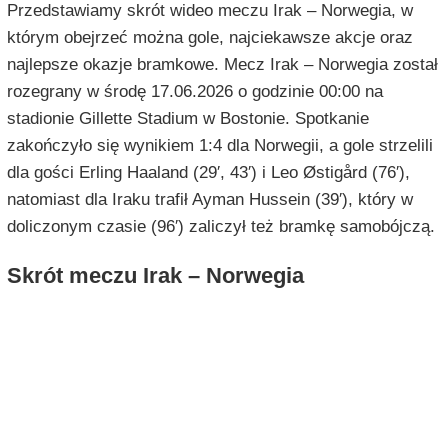
Przedstawiamy skrót wideo meczu Irak – Norwegia, w
którym obejrzeć można gole, najciekawsze akcje oraz
najlepsze okazje bramkowe. Mecz Irak – Norwegia został
rozegrany w środę 17.06.2026 o godzinie 00:00 na
stadionie Gillette Stadium w Bostonie. Spotkanie
zakończyło się wynikiem 1:4 dla Norwegii, a gole strzelili
dla gości Erling Haaland (29′, 43′) i Leo Østigård (76′),
natomiast dla Iraku trafił Ayman Hussein (39′), który w
doliczonym czasie (96′) zaliczył też bramkę samobójczą.
Skrót meczu Irak – Norwegia