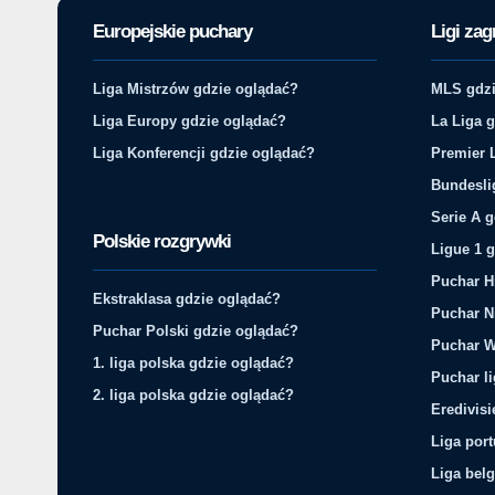
Europejskie puchary
Ligi zag
Liga Mistrzów gdzie oglądać?
MLS gdzi
Liga Europy gdzie oglądać?
La Liga 
Liga Konferencji gdzie oglądać?
Premier 
Bundesli
Serie A 
Polskie rozgrywki
Ligue 1 
Puchar H
Ekstraklasa gdzie oglądać?
Puchar N
Puchar Polski gdzie oglądać?
Puchar W
1. liga polska gdzie oglądać?
Puchar li
2. liga polska gdzie oglądać?
Eredivis
Liga por
Liga belg