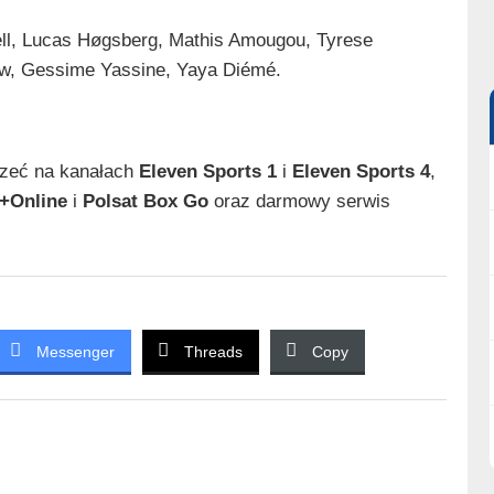
ell, Lucas Høgsberg, Mathis Amougou, Tyrese
w, Gessime Yassine, Yaya Diémé.
rzeć na kanałach
Eleven Sports 1
i
Eleven Sports 4
,
+Online
i
Polsat Box Go
oraz darmowy serwis
Messenger
Threads
Copy