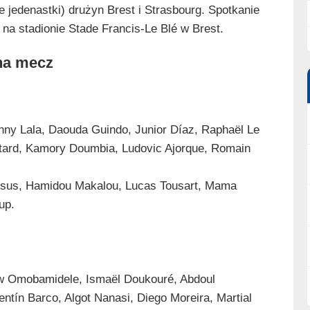
 jedenastki) drużyn Brest i Strasbourg. Spotkanie
na stadionie Stade Francis-Le Blé w Brest.
 na mecz
nny Lala, Daouda Guindo, Junior Díaz, Raphaël Le
tard, Kamory Doumbia, Ludovic Ajorque, Romain
ssus, Hamidou Makalou, Lucas Tousart, Mama
up.
w Omobamidele, Ismaël Doukouré, Abdoul
ntín Barco, Algot Nanasi, Diego Moreira, Martial