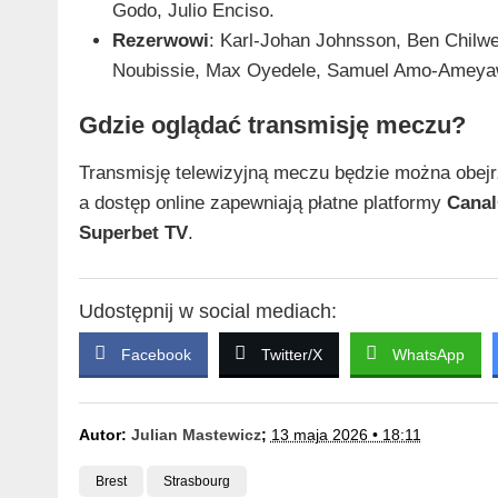
Godo, Julio Enciso.
Rezerwowi
: Karl-Johan Johnsson, Ben Chilw
Noubissie, Max Oyedele, Samuel Amo-Ameya
Gdzie oglądać transmisję meczu?
Transmisję telewizyjną meczu będzie można obej
a dostęp online zapewniają płatne platformy
Canal
Superbet TV
.
Udostępnij w social mediach:
Facebook
Twitter/X
WhatsApp
Autor:
Julian Mastewicz
;
13 maja 2026 • 18:11
Brest
Strasbourg