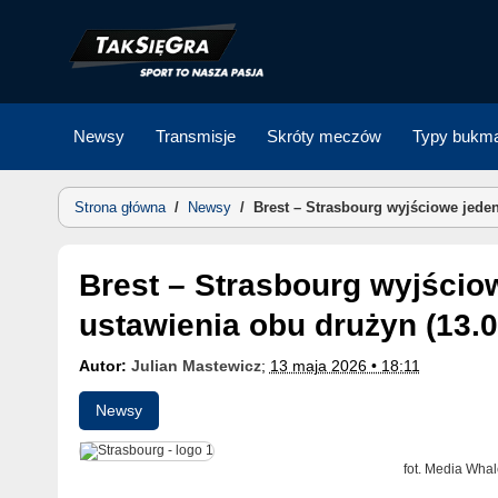
Skip
to
content
Newsy
Transmisje
Skróty meczów
Typy bukma
Strona główna
/
Newsy
/
Brest – Strasbourg wyjściowe jeden
Brest – Strasbourg wyjściowe jedenastki. Znamy
ustawienia obu drużyn (13.0
Autor:
Julian Mastewicz
;
13 maja 2026 • 18:11
Newsy
fot. Media Whal