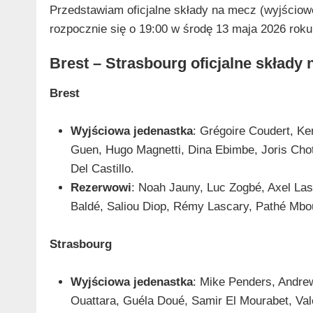
Przedstawiam oficjalne składy na mecz (wyjściowe
rozpocznie się o 19:00 w środę 13 maja 2026 roku 
Brest – Strasbourg oficjalne składy
Brest
Wyjściowa jedenastka
: Grégoire Coudert, Ke
Guen, Hugo Magnetti, Dina Ebimbe, Joris Cho
Del Castillo.
Rezerwowi
: Noah Jauny, Luc Zogbé, Axel La
Baldé, Saliou Diop, Rémy Lascary, Pathé Mbo
Strasbourg
Wyjściowa jedenastka
: Mike Penders, Andre
Ouattara, Guéla Doué, Samir El Mourabet, Vale