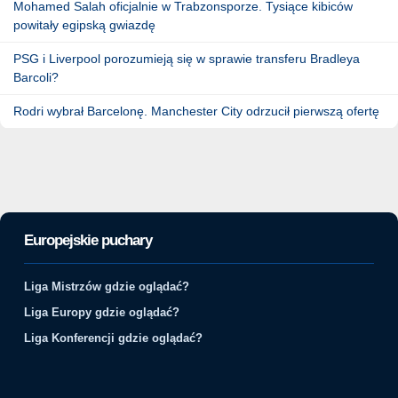
Mohamed Salah oficjalnie w Trabzonsporze. Tysiące kibiców
powitały egipską gwiazdę
PSG i Liverpool porozumieją się w sprawie transferu Bradleya
Barcoli?
Rodri wybrał Barcelonę. Manchester City odrzucił pierwszą ofertę
Europejskie puchary
Liga Mistrzów gdzie oglądać?
Liga Europy gdzie oglądać?
Liga Konferencji gdzie oglądać?