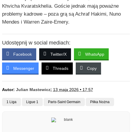
Khvicha Kvaratskhelia. Goście jednak mają poważne
problemy kadrowe – poza grą są Achraf Hakimi, Nuno
Mendes i Warren Zaire-Emery.
Udostępnij w social mediach:
Facebook
Twitter/X
WhatsApp
Messenger
Threads
Copy
Autor:
Julian Mastewicz
;
13 maja 2026 • 17:57
1 Liga
Ligue 1
Paris-Saint Germain
Piłka Nożna