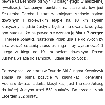
pewnie uzależniona od wyniku osiągniętego w niedzielnej
rywalizacji. Następnym punktem na planie startów jest
Szklarska Poręba i start w kolejnym sprincie stylem
dowolnym i królewskim etapie na 10 km stylem
klasycznym, gdzie Justyna będzie murowaną faworytką,
tym bardziej, że na pewno nie wystartuję
Marit Bjoergen
i
Therese Johaug
. Następnie Polak uda się do Włoch by
zrealizować ostatnią część treningu i by wystartować 1
lutego w biegu na 10 km stylem dowolnym. Potem
Justyna wsiada do samolotu i udaje się do Soczi.
Po rezygnacji ze startu w Tour de Ski Justyna Kowalczyk
spadła na ósmą pozycję w klasyfikacji generalnej
Pucharu Świata. Liderką klasyfikacji jest Therese Johaug
do której Justyna traci 558 punktów. Do trzeciej Marit
Bjoergen 232 punkty.