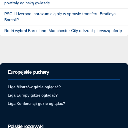
powitały egipską gwiazdę
PSG i Liverpool porozumieją się w sprawie transferu Bradleya
Barcoli?
Rodri wybrał Barcelonę. Manchester City odrzucił pierwszą ofertę
Europejskie puchary
Liga Mistrzów gdzie oglądać?
Liga Europy gdzie oglądać?
Liga Konferencji gdzie oglądać?
Polskie rozgrywki