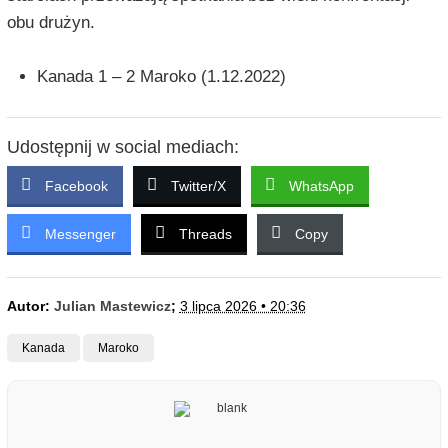
obu drużyn.
Kanada 1 – 2 Maroko (1.12.2022)
Udostępnij w social mediach:
Facebook
Twitter/X
WhatsApp
Messenger
Threads
Copy
Autor:
Julian Mastewicz
;
3 lipca 2026 • 20:36
Kanada
Maroko