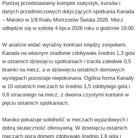
Poniżej przedstawiamy komplet statystyk, kursów i
danych przedmeczowych dotyczących spotkania Kanada
– Maroko w 1/8 finału Mistrzostw Świata 2026. Mecz
odbędzie się w sobotę 4 lipca 2026 roku o godzinie 19:00.
W analizie widać wyraźny kontrast między zespołami.
Kanada na własnym stadionie zdobywała średnio 1,3 gola
w ostatnich dziesięciu spotkaniach i traciła zaledwie 0,5
bramki na mecz, a w dziewięciu ostatnich domowych
występach pozostaje niepokonana. Ogólna forma Kanady
w 10 ostatnich meczach to średnio 1,5 zdobytego gola i
0,6 straconego na mecz, z dwoma czystymi kontami w
pięciu ostatnich spotkaniach.
Maroko pokazuje solidność w meczach wyjazdowych i
dobrą skuteczność ofensywną. W dziesięciu ostatnich
meczach poza domem zdobywało średnio 1,8 gola i