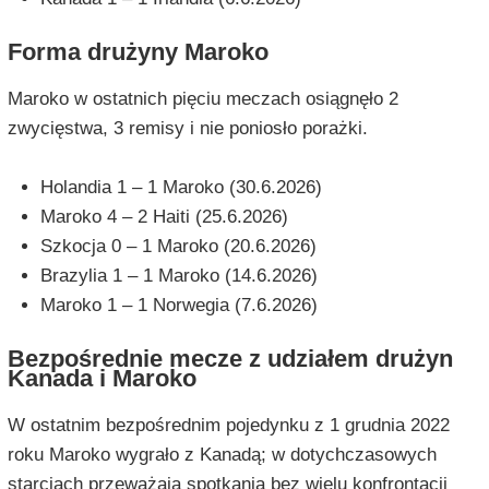
Forma drużyny Maroko
Maroko w ostatnich pięciu meczach osiągnęło 2
zwycięstwa, 3 remisy i nie poniosło porażki.
Holandia 1 – 1 Maroko (30.6.2026)
Maroko 4 – 2 Haiti (25.6.2026)
Szkocja 0 – 1 Maroko (20.6.2026)
Brazylia 1 – 1 Maroko (14.6.2026)
Maroko 1 – 1 Norwegia (7.6.2026)
Bezpośrednie mecze z udziałem drużyn
Kanada i Maroko
W ostatnim bezpośrednim pojedynku z 1 grudnia 2022
roku Maroko wygrało z Kanadą; w dotychczasowych
starciach przeważają spotkania bez wielu konfrontacji