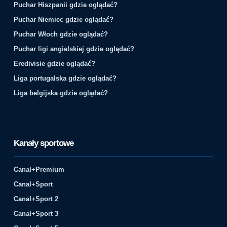
Puchar Hiszpanii gdzie oglądać?
Puchar Niemiec gdzie oglądać?
Puchar Włoch gdzie oglądać?
Puchar ligi angielskiej gdzie oglądać?
Eredivisie gdzie oglądać?
Liga portugalska gdzie oglądać?
Liga belgijska gdzie oglądać?
Kanały sportowe
Canal+Premium
Canal+Sport
Canal+Sport 2
Canal+Sport 3