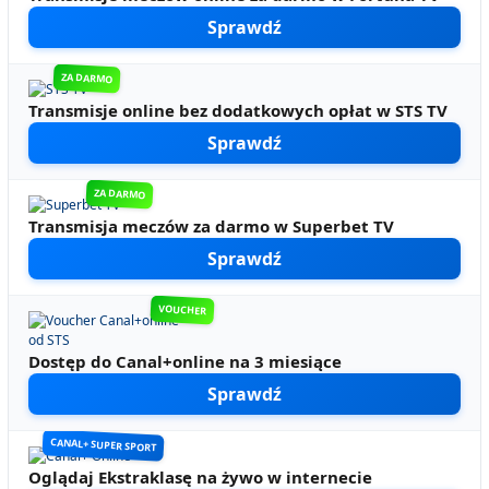
Sprawdź
ZA DARMO
Transmisje online bez dodatkowych opłat w STS TV
Sprawdź
ZA DARMO
Transmisja meczów za darmo w Superbet TV
Sprawdź
VOUCHER
Dostęp do Canal+online na 3 miesiące
Sprawdź
CANAL+ SUPER SPORT
Oglądaj Ekstraklasę na żywo w internecie