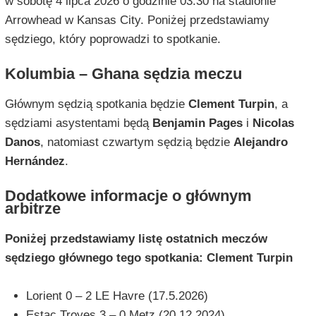
w sobotę 4 lipca 2026 o godzinie 03:30 na stadionie
Arrowhead w Kansas City. Poniżej przedstawiamy
sędziego, który poprowadzi to spotkanie.
Kolumbia – Ghana sędzia meczu
Głównym sędzią spotkania będzie
Clement Turpin
, a
sędziami asystentami będą
Benjamin Pages
i
Nicolas
Danos
, natomiast czwartym sędzią będzie
Alejandro
Hernández
.
Dodatkowe informacje o głównym
arbitrze
Poniżej przedstawiamy listę ostatnich meczów
sędziego głównego tego spotkania: Clement Turpin
Lorient 0 – 2 LE Havre (17.5.2026)
Estac Troyes 3 – 0 Metz (20.12.2024)