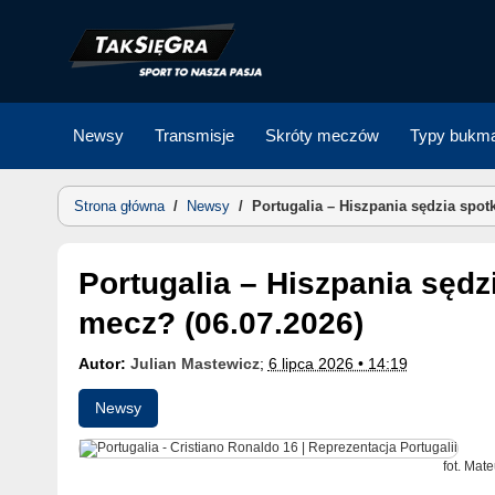
Skip
to
content
Newsy
Transmisje
Skróty meczów
Typy bukma
Strona główna
/
Newsy
/
Portugalia – Hiszpania sędzia spotk
Portugalia – Hiszpania sędzia spotkania. Kto sędziuje ten
mecz? (06.07.2026)
Autor:
Julian Mastewicz
;
6 lipca 2026 • 14:19
Newsy
fot. Mat