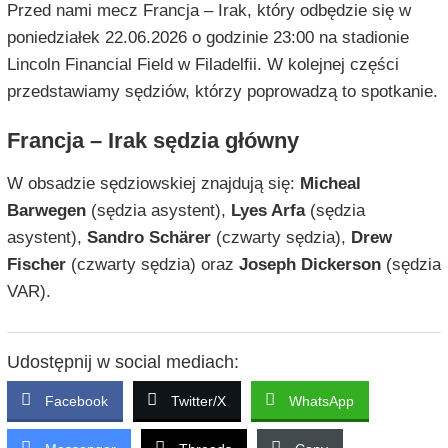
Przed nami mecz Francja – Irak, który odbędzie się w
poniedziałek 22.06.2026 o godzinie 23:00 na stadionie
Lincoln Financial Field w Filadelfii. W kolejnej części
przedstawiamy sędziów, którzy poprowadzą to spotkanie.
Francja – Irak sędzia główny
W obsadzie sędziowskiej znajdują się:
Micheal
Barwegen
(sędzia asystent),
Lyes Arfa
(sędzia
asystent),
Sandro Schärer
(czwarty sędzia),
Drew
Fischer
(czwarty sędzia) oraz
Joseph Dickerson
(sędzia
VAR).
Udostępnij w social mediach:
Facebook
Twitter/X
WhatsApp