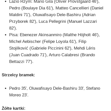
Lazio Rzym: Mario Gila (Oliver Provstgaard 46′),
Pedro (Boulaye Dia 61′), Matteo Cancellieri (Daniel
Maldini 71′), Oluwafisayo Dele-Bashiru (Adrian
Przyborek 82′), Luca Pellegrini (Manuel Lazzari
82′).
Pisa: Ebenezer Akinsanmiro (Malthe Höjholt 46′),
Michel Aebischer (Felipe Loyola 61′), Filip
Stojilković (Gabriele Piccinini 62′), Mehdi Léris
(Juan Cuadrado 71′), Arturo Calabresi (Brando
Bettazzi 77′).
Strzelcy bramek:
Pedro 35′, Oluwafisayo Dele-Bashiru 33′, Stefano
Moreo 23′.
Żółte kartki: