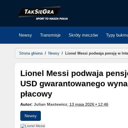
Skip
to
content
Newsy
Transmisje
Skróty meczów
Typy bukma
Strona główna
/
Newsy
/
Lionel Messi podwaja pensję w In
Lionel Messi podwaja pensję w Inter Miami – 28,33 mln
USD gwarantowanego wynag
płacowy
Autor:
Julian Mastewicz
;
13 maja 2026 • 12:46
Newsy