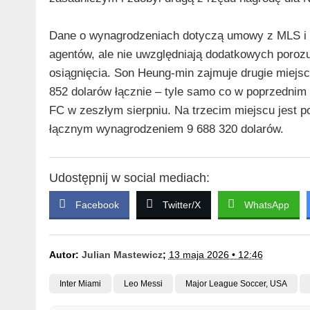
Dane o wynagrodzeniach dotyczą umowy z MLS i o
agentów, ale nie uwzględniają dodatkowych porozum
osiągnięcia. Son Heung-min zajmuje drugie miejs
852 dolarów łącznie – tyle samo co w poprzednim 
FC w zeszłym sierpniu. Na trzecim miejscu jest p
łącznym wynagrodzeniem 9 688 320 dolarów.
Udostępnij w social mediach:
Facebook
Twitter/X
WhatsApp
Autor:
Julian Mastewicz
;
13 maja 2026 • 12:46
Inter Miami
Leo Messi
Major League Soccer, USA