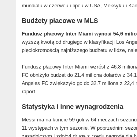
mundialu w czerwcu i lipcu w USA, Meksyku i Kan
Budżety płacowe w MLS
Fundusz płacowy Inter Miami wynosi 54,6 mili
wyższą kwotą od drugiego w klasyfikacji Los Angel
pięciokrotnością najniższego budżetu w lidze, nale
Fundusz płacowy Inter Miami wzrósł z 46,8 milion
FC obniżyło budżet do 21,4 miliona dolarów z 34,1
Angeles FC zwiększyło go do 32,7 miliona z 22,4 
raport.
Statystyka i inne wynagrodzenia
Messi ma na koncie 59 goli w 64 meczach sezonu 
11 występach w tym sezonie. W poprzednim sezon
zasadniczym i zdobył drugą z rzędu nagrodę dla 