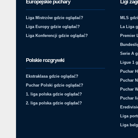
Europejskie puchary
Ligi zag
Liga Mistrzów gdzie oglądać?
MLS gdzi
Liga Europy gdzie oglądać?
La Liga 
Liga Konferencji gdzie oglądać?
Premier 
Bundesli
Serie A 
Polskie rozgrywki
Ligue 1 
Puchar H
Ekstraklasa gdzie oglądać?
Puchar N
Puchar Polski gdzie oglądać?
Puchar W
1. liga polska gdzie oglądać?
Puchar li
2. liga polska gdzie oglądać?
Eredivis
Liga por
Liga belg