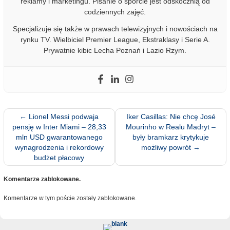
reklamy i marketingu. Pisanie o sporcie jest odskocznią od
codziennych zajęć.
Specjalizuje się także w prawach telewizyjnych i nowościach na
rynku TV. Wielbiciel Premier League, Ekstraklasy i Serie A.
Prywatnie kibic Lecha Poznań i Lazio Rzym.
←
Lionel Messi podwaja
Iker Casillas: Nie chcę José
pensję w Inter Miami – 28,33
Mourinho w Realu Madryt –
mln USD gwarantowanego
były bramkarz krytykuje
wynagrodzenia i rekordowy
możliwy powrót
→
budżet płacowy
Komentarze zablokowane.
Komentarze w tym poście zostały zablokowane.