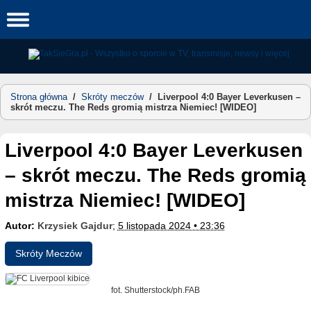
Skip
to
content
Strona główna
/
Skróty meczów
/
Liverpool 4:0 Bayer Leverkusen –
skrót meczu. The Reds gromią mistrza Niemiec! [WIDEO]
Liverpool 4:0 Bayer Leverkusen
– skrót meczu. The Reds gromią
mistrza Niemiec! [WIDEO]
Autor:
Krzysiek Gajdur
;
5 listopada 2024 • 23:36
Skróty Meczów
fot. Shutterstock/ph.FAB