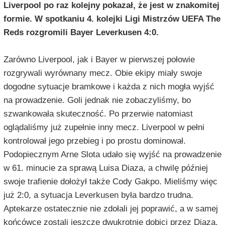
Liverpool po raz kolejny pokazał, że jest w znakomitej
formie. W spotkaniu 4. kolejki Ligi Mistrzów UEFA The
Reds rozgromili Bayer Leverkusen 4:0.
Zarówno Liverpool, jak i Bayer w pierwszej połowie
rozgrywali wyrównany mecz. Obie ekipy miały swoje
dogodne sytuacje bramkowe i każda z nich mogła wyjść
na prowadzenie. Goli jednak nie zobaczyliśmy, bo
szwankowała skuteczność. Po przerwie natomiast
oglądaliśmy już zupełnie inny mecz. Liverpool w pełni
kontrolował jego przebieg i po prostu dominował.
Podopiecznym Arne Slota udało się wyjść na prowadzenie
w 61. minucie za sprawą Luisa Diaza, a chwilę później
swoje trafienie dołożył także Cody Gakpo. Mieliśmy więc
już 2:0, a sytuacja Leverkusen była bardzo trudna.
Aptekarze ostatecznie nie zdołali jej poprawić, a w samej
końcówce zostali jeszcze dwukrotnie dobici przez Diaza,