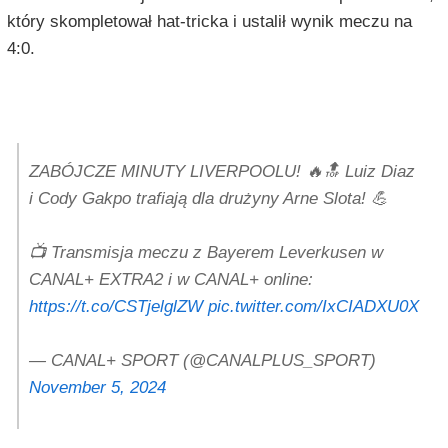
który skompletował hat-tricka i ustalił wynik meczu na
4:0.
ZABÓJCZE MINUTY LIVERPOOLU! 🔥🔝 Luiz Diaz
i Cody Gakpo trafiają dla drużyny Arne Slota! 💪
📺 Transmisja meczu z Bayerem Leverkusen w
CANAL+ EXTRA2 i w CANAL+ online:
https://t.co/CSTjelglZW
pic.twitter.com/IxCIADXU0X
— CANAL+ SPORT (@CANALPLUS_SPORT)
November 5, 2024