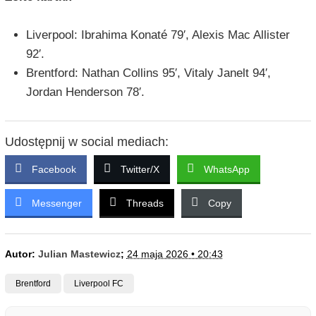
Liverpool: Ibrahima Konaté 79′, Alexis Mac Allister
92′.
Brentford: Nathan Collins 95′, Vitaly Janelt 94′,
Jordan Henderson 78′.
Udostępnij w social mediach:
Facebook
Twitter/X
WhatsApp
Messenger
Threads
Copy
Autor:
Julian Mastewicz
;
24 maja 2026 • 20:43
Brentford
Liverpool FC