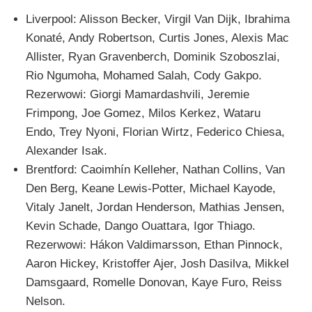
Liverpool: Alisson Becker, Virgil Van Dijk, Ibrahima
Konaté, Andy Robertson, Curtis Jones, Alexis Mac
Allister, Ryan Gravenberch, Dominik Szoboszlai,
Rio Ngumoha, Mohamed Salah, Cody Gakpo.
Rezerwowi: Giorgi Mamardashvili, Jeremie
Frimpong, Joe Gomez, Milos Kerkez, Wataru
Endo, Trey Nyoni, Florian Wirtz, Federico Chiesa,
Alexander Isak.
Brentford: Caoimhín Kelleher, Nathan Collins, Van
Den Berg, Keane Lewis-Potter, Michael Kayode,
Vitaly Janelt, Jordan Henderson, Mathias Jensen,
Kevin Schade, Dango Ouattara, Igor Thiago.
Rezerwowi: Hákon Valdimarsson, Ethan Pinnock,
Aaron Hickey, Kristoffer Ajer, Josh Dasilva, Mikkel
Damsgaard, Romelle Donovan, Kaye Furo, Reiss
Nelson.