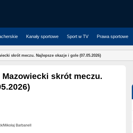
cherskie
Kanały sportowe
Sport w TV
Prawa sportowe
cki skrót meczu. Najlepsze okazje i gole (07.05.2026)
05.2026)
ock/Mikołaj Barbanell