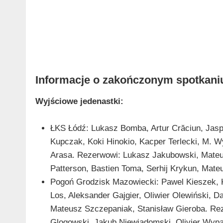
Informacje o zakończonym spotkani
Wyjściowe jedenastki:
ŁKS Łódź: Lukasz Bomba, Artur Crăciun, Jasp
Kupczak, Koki Hinokio, Kacper Terlecki, M. Wy
Arasa. Rezerwowi: Lukasz Jakubowski, Mateu
Patterson, Bastien Toma, Serhij Krykun, Mat
Pogoń Grodzisk Mazowiecki: Pawel Kieszek, K
Los, Aleksander Gajgier, Oliwier Olewiński, 
Mateusz Szczepaniak, Stanisław Gieroba. Rez
Glogowski, Jakub Niewiadomski, Olivier Wypar