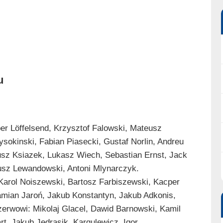
u
er Löffelsend, Krzysztof Falowski, Mateusz
sokinski, Fabian Piasecki, Gustaf Norlin, Andreu
sz Ksiazek, Lukasz Wiech, Sebastian Ernst, Jack
eusz Lewandowski, Antoni Mlynarczyk.
arol Noiszewski, Bartosz Farbiszewski, Kacper
Damian Jaroń, Jakub Konstantyn, Jakub Adkonis,
erwowi: Mikolaj Glacel, Dawid Barnowski, Kamil
t, Jakub Jedrasik, Kargulewicz, Igor