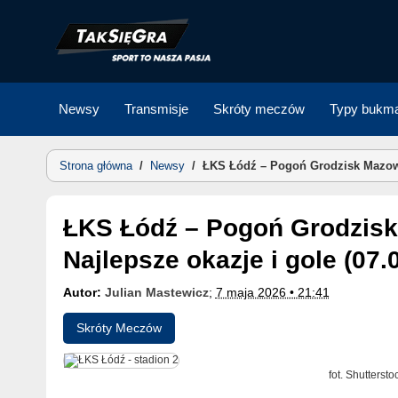
Skip
to
content
Newsy
Transmisje
Skróty meczów
Typy bukma
Strona główna
/
Newsy
/
ŁKS Łódź – Pogoń Grodzisk Mazowie
ŁKS Łódź – Pogoń Grodzisk Mazowiecki skrót meczu.
Najlepsze okazje i gole (07.
Autor:
Julian Mastewicz
;
7 maja 2026 • 21:41
Skróty Meczów
fot. Shutterst