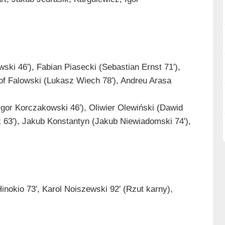
ki 46′), Fabian Piasecki (Sebastian Ernst 71′),
tof Falowski (Lukasz Wiech 78′), Andreu Arasa
gor Korczakowski 46′), Oliwier Olewiński (Dawid
 63′), Jakub Konstantyn (Jakub Niewiadomski 74′),
Hinokio 73′, Karol Noiszewski 92′ (Rzut karny),