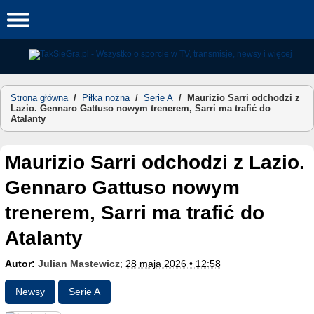
Skip
to
content
Strona główna
/
Piłka nożna
/
Serie A
/
Maurizio Sarri odchodzi z
Lazio. Gennaro Gattuso nowym trenerem, Sarri ma trafić do
Atalanty
Maurizio Sarri odchodzi z Lazio.
Gennaro Gattuso nowym
trenerem, Sarri ma trafić do
Atalanty
Autor:
Julian Mastewicz
;
28 maja 2026 • 12:58
Newsy
Serie A