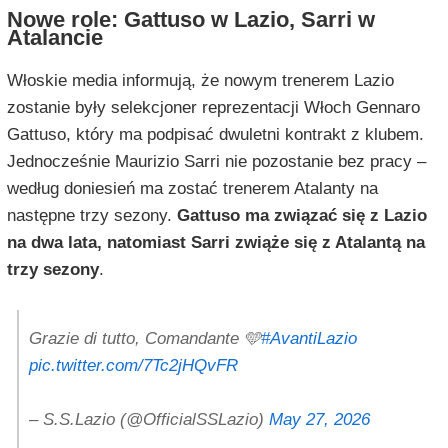
Nowe role: Gattuso w Lazio, Sarri w
Atalancie
Włoskie media informują, że nowym trenerem Lazio
zostanie były selekcjoner reprezentacji Włoch Gennaro
Gattuso, który ma podpisać dwuletni kontrakt z klubem.
Jednocześnie Maurizio Sarri nie pozostanie bez pracy –
według doniesień ma zostać trenerem Atalanty na
następne trzy sezony.
Gattuso ma związać się z Lazio
na dwa lata, natomiast Sarri zwiąże się z Atalantą na
trzy sezony
.
Grazie di tutto, Comandante 🩵
#AvantiLazio
pic.twitter.com/7Tc2jHQvFR
– S.S.Lazio (@OfficialSSLazio)
May 27, 2026