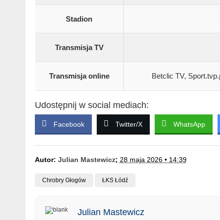
Stadion
Transmisja TV
Transmisja online
Betclic TV, Sport.tvp
Udostępnij w social mediach:
Facebook
Twitter/X
WhatsApp
Autor:
Julian Mastewicz
;
28 maja 2026 • 14:39
Chrobry Głogów
ŁKS Łódź
Julian Mastewicz