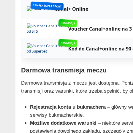
CANAL+ SUPER SPORT
Canal+ Online
PROMOCJA
Voucher Canal+online na 3
PROMOCJA
Kod do Canal+online na 90 
Darmowa transmisja meczu
Darmowa transmisja z meczu jest dostępna. Poniż
transmisji oraz warunki, które trzeba spełnić, by 
Rejestracja konta u bukmachera
– główny wa
serwisy bukmacherskie.
Możliwe dodatkowe warunki
– niektóre serw
postawienia dowolnego zakładu, szczegóły zna