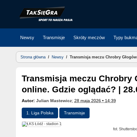
Skip
to
content
Newsy
Transmisje
Skróty meczów
Typy bukma
Strona główna
/
Newsy
/
Transmisja meczu Chrobry Głogów –
Transmisja meczu Chrobry Głogów – ŁKS Łódź w TV i
online. Gdzie oglądać? | 28
Autor:
Julian Mastewicz
;
28 maja 2026 • 14:39
1. Liga Polska
Transmisje
fot. Shutterst