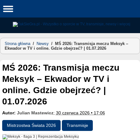
Skip
to
content
Strona główna
/
Newsy
/
MŚ 2026: Transmisja meczu Meksyk –
Ekwador w TV i online. Gdzie obejrzeć? | 01.07.2026
MŚ 2026: Transmisja meczu
Meksyk – Ekwador w TV i
online. Gdzie obejrzeć? |
01.07.2026
Autor:
Julian Mastewicz
;
30 czerwca 2026 • 17:06
Mistrzostwa Świata 2026
Transmisje