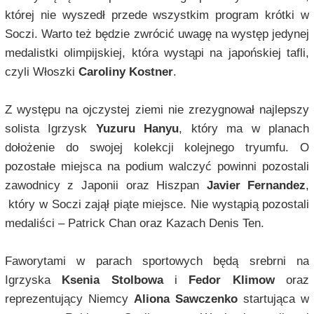
której nie wyszedł przede wszystkim program krótki w
Soczi. Warto też będzie zwrócić uwagę na występ jedynej
medalistki olimpijskiej, która wystąpi na japońskiej tafli,
czyli Włoszki
Caroliny Kostner
.
Z występu na ojczystej ziemi nie zrezygnował najlepszy
solista Igrzysk
Yuzuru Hanyu
, który ma w planach
dołożenie do swojej kolekcji kolejnego tryumfu. O
pozostałe miejsca na podium walczyć powinni pozostali
zawodnicy z Japonii oraz Hiszpan
Javier Fernandez
,
który w Soczi zajął piąte miejsce. Nie wystąpią pozostali
medaliści – Patrick Chan oraz Kazach Denis Ten.
Faworytami w parach sportowych będą srebrni na
Igrzyska
Ksenia Stolbowa
i
Fedor Klimow
oraz
reprezentujący Niemcy
Aliona Sawczenko
startująca w