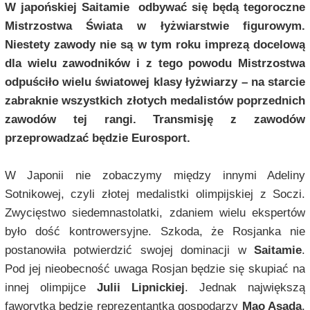
W japońskiej Saitamie odbywać się będą tegoroczne
Mistrzostwa Świata w łyżwiarstwie figurowym.
Niestety zawody nie są w tym roku imprezą docelową
dla wielu zawodników i z tego powodu Mistrzostwa
odpuściło wielu światowej klasy łyżwiarzy – na starcie
zabraknie wszystkich złotych medalistów poprzednich
zawodów tej rangi. Transmisję z zawodów
przeprowadzać będzie Eurosport.
W Japonii nie zobaczymy między innymi Adeliny
Sotnikowej, czyli złotej medalistki olimpijskiej z Soczi.
Zwycięstwo siedemnastolatki, zdaniem wielu ekspertów
było dość kontrowersyjne. Szkoda, że Rosjanka nie
postanowiła potwierdzić swojej dominacji w
Saitamie
.
Pod jej nieobecność uwaga Rosjan będzie się skupiać na
innej olimpijce
Julii Lipnickiej
. Jednak największą
faworytką będzie reprezentantka gospodarzy
Mao Asada
,