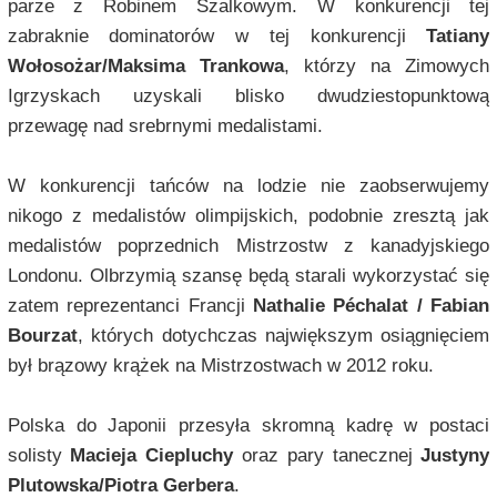
parze z Robinem Szalkowym. W konkurencji tej
zabraknie dominatorów w tej konkurencji
Tatiany
Wołosożar/Maksima Trankowa
, którzy na Zimowych
Igrzyskach uzyskali blisko dwudziestopunktową
przewagę nad srebrnymi medalistami.
W konkurencji tańców na lodzie nie zaobserwujemy
nikogo z medalistów olimpijskich, podobnie zresztą jak
medalistów poprzednich Mistrzostw z kanadyjskiego
Londonu. Olbrzymią szansę będą starali wykorzystać się
zatem reprezentanci Francji
Nathalie Péchalat / Fabian
Bourzat
, których dotychczas największym osiągnięciem
był brązowy krążek na Mistrzostwach w 2012 roku.
Polska do Japonii przesyła skromną kadrę w postaci
solisty
Macieja Ciepluchy
oraz pary tanecznej
Justyny
Plutowska/Piotra Gerbera
.