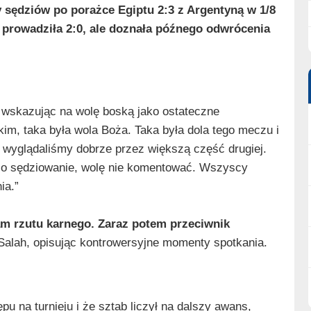
 sędziów po porażce Egiptu 2:3 z Argentyną w 1/8
u prowadziła 2:0, ale doznała późnego odwrócenia
wskazując na wolę boską jako ostateczne
kim, taka była wola Boża. Taka była dola tego meczu i
i wyglądaliśmy dobrze przez większą część drugiej.
zi o sędziowanie, wolę nie komentować. Wszyscy
ia.”
am rzutu karnego. Zaraz potem przeciwnik
 Salah, opisując kontrowersyjne momenty spotkania.
pu na turnieju i że sztab liczył na dalszy awans,