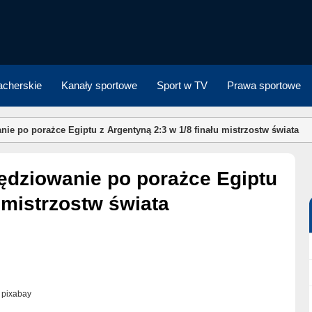
cherskie
Kanały sportowe
Sport w TV
Prawa sportowe
ie po porażce Egiptu z Argentyną 2:3 w 1/8 finału mistrzostw świata
 mistrzostw świata
. pixabay