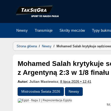
Skip
to
content
Newsy
Transmisje
Skróty meczów
Typy bukma
Strona główna
/
Newsy
/
Mohamed Salah krytykuje sędziowan
Mohamed Salah krytykuje sędziowanie po porażce Egiptu
z Argentyną 2:3 w 1/8 finału
Autor:
Julian Mastewicz
;
8 lipca 2026 • 12:41
Mistrzostwa Świata 2026
Newsy
fot