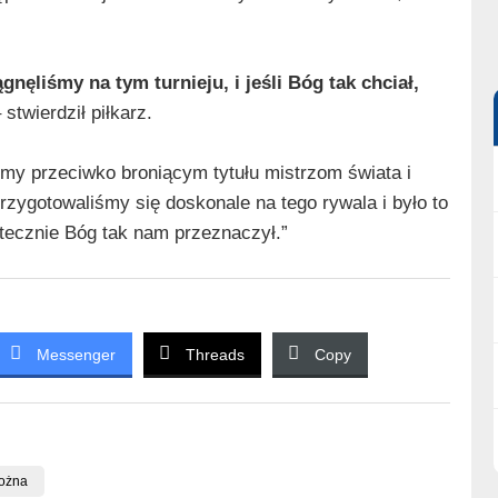
ęliśmy na tym turnieju, i jeśli Bóg tak chciał,
 stwierdził piłkarz.
śmy przeciwko broniącym tytułu mistrzom świata i
rzygotowaliśmy się doskonale na tego rywala i było to
atecznie Bóg tak nam przeznaczył.”
Messenger
Threads
Copy
Nożna