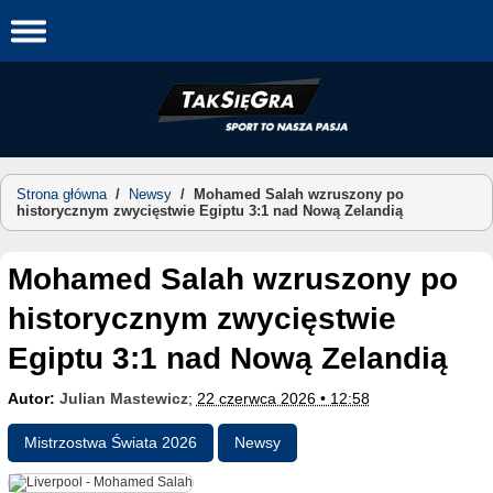
Skip
to
content
Strona główna
/
Newsy
/
Mohamed Salah wzruszony po
historycznym zwycięstwie Egiptu 3:1 nad Nową Zelandią
Mohamed Salah wzruszony po
historycznym zwycięstwie
Egiptu 3:1 nad Nową Zelandią
Autor:
Julian Mastewicz
;
22 czerwca 2026 • 12:58
Mistrzostwa Świata 2026
Newsy