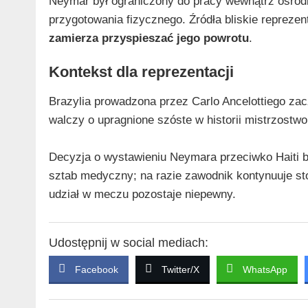
Neymar był ograniczony do pracy wewnątrz ośrodka
przygotowania fizycznego. Źródła bliskie reprezen
zamierza przyspieszać jego powrotu
.
Kontekst dla reprezentacji
Brazylia prowadzona przez Carlo Ancelottiego za
walczy o upragnione szóste w historii mistrzostwo
Decyzja o wystawieniu Neymara przeciwko Haiti b
sztab medyczny; na razie zawodnik kontynuuje st
udział w meczu pozostaje niepewny.
Udostępnij w social mediach:
Facebook
Twitter/X
WhatsApp