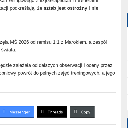
 treningowego z fizjoterapeutami i trenerami
tacji podkreślają, że
sztab jest ostrożny i nie
częła MŚ 2026 od remisu 1:1 z Marokiem, a zespół
 świata.
ędzie zależała od dalszych obserwacji i oceny przez
opniowy powrót do pełnych zajęć treningowych, a jego
Messenger
Threads
Copy