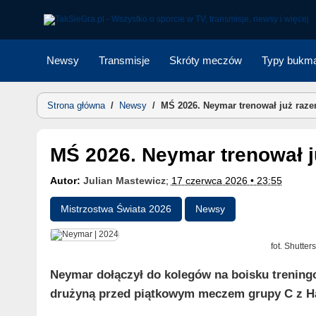
Skip
to
content
Newsy
Transmisje
Skróty meczów
Typy bukma
Strona główna
/
Newsy
/
MŚ 2026. Neymar trenował już razem
MŚ 2026. Neymar trenował j
Autor:
Julian Mastewicz
;
17 czerwca 2026 • 23:55
Mistrzostwa Świata 2026
Newsy
fot. Shutte
Neymar dołączył do kolegów na boisku trenin
drużyną przed piątkowym meczem grupy C z Hait