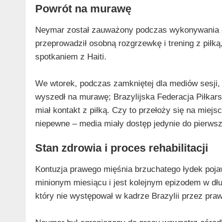
Powrót na murawę
Neymar został zauważony podczas wykonywania ć
przeprowadził osobną rozgrzewkę i trening z piłk
spotkaniem z Haiti.
We wtorek, podczas zamkniętej dla mediów sesji,
wyszedł na murawę; Brazylijska Federacja Piłkar
miał kontakt z piłką. Czy to przełoży się na miej
niepewne – media miały dostęp jedynie do pierwsz
Stan zdrowia i proces rehabilitacji
Kontuzja prawego mięśnia brzuchatego łydek pojaw
minionym miesiącu i jest kolejnym epizodem w dłu
który nie występował w kadrze Brazylii przez prawi