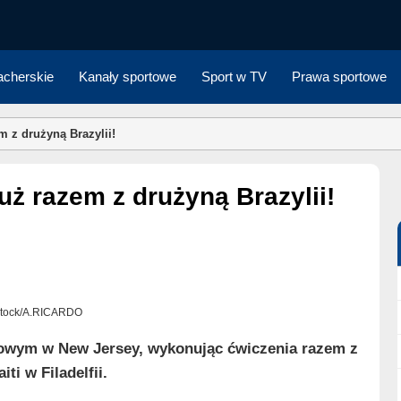
cherskie
Kanały sportowe
Sport w TV
Prawa sportowe
 z drużyną Brazylii!
uż razem z drużyną Brazylii!
rstock/A.RICARDO
gowym w New Jersey, wykonując ćwiczenia razem z
i w Filadelfii.