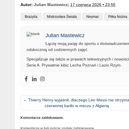
Autor:
Julian Mastewicz
;
17 czerwca 2026 • 23:55
Brazylia
Mistrzostwa Świata
Neymar
Piłka Nożna
Julian Mastewicz
Łączę moją pasję do sportu z doświadczeniem 
odskocznią od codziennych zajęć.
Specjalizuje się także w prawach telewizyjnych i nowości
Serie A. Prywatnie kibic Lecha Poznań i Lazio Rzym.
←
Thierry Henry wyjaśnił, dlaczego Leo Messi nie otrzyma
czerwonej kartki w meczu z Algierią
Komentarze zablokowane.
Komentarze w tym poście zostały zablokowane.