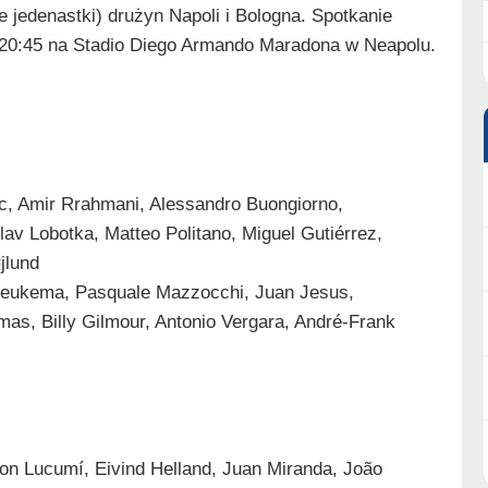
 jedenastki) drużyn Napoli i Bologna. Spotkanie
. 20:45 na Stadio Diego Armando Maradona w Neapolu.
ic, Amir Rrahmani, Alessandro Buongiorno,
av Lobotka, Matteo Politano, Miguel Gutiérrez,
jlund
m Beukema, Pasquale Mazzocchi, Juan Jesus,
lmas, Billy Gilmour, Antonio Vergara, André-Frank
on Lucumí, Eivind Helland, Juan Miranda, João