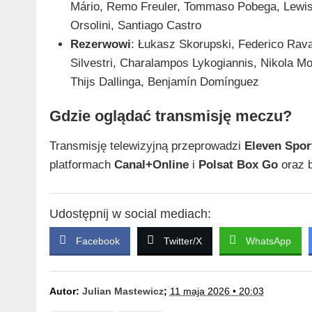
Mário, Remo Freuler, Tommaso Pobega, Lewis
Orsolini, Santiago Castro
Rezerwowi
: Łukasz Skorupski, Federico Rava
Silvestri, Charalampos Lykogiannis, Nikola 
Thijs Dallinga, Benjamín Domínguez
Gdzie oglądać transmisję meczu?
Transmisję telewizyjną przeprowadzi
Eleven Spor
platformach
Canal+Online
i
Polsat Box Go
oraz b
Udostępnij w social mediach:
Facebook
Twitter/X
WhatsApp
Autor:
Julian Mastewicz
;
11 maja 2026 • 20:03