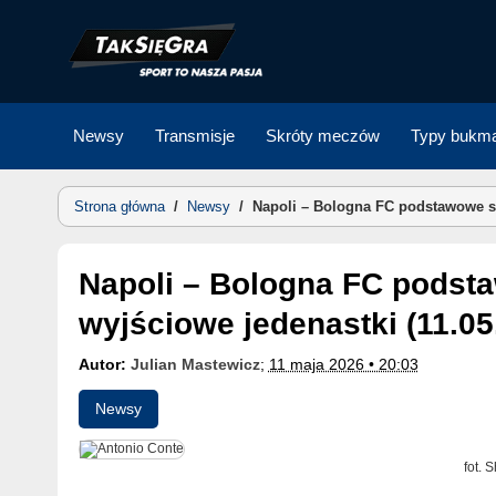
Skip
to
content
Newsy
Transmisje
Skróty meczów
Typy bukma
Strona główna
/
Newsy
/
Napoli – Bologna FC podstawowe sk
Napoli – Bologna FC podstawowe składy. Znamy
wyjściowe jedenastki (11.05
Autor:
Julian Mastewicz
;
11 maja 2026 • 20:03
Newsy
fot. 