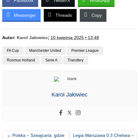
Facebook
Twitter/X
WhatsApp
Messenger
Threads
Copy
Autor:
Karol Jałowiec
;
10 kwietnia 2025 • 13:48
FA Cup
Manchester United
Premier League
Rosmus Holland
Serie A
Transfery
Karol Jałowiec
←
Polska – Szwajcaria: gdzie
Legia Warszawa 0:3 Chelsea –