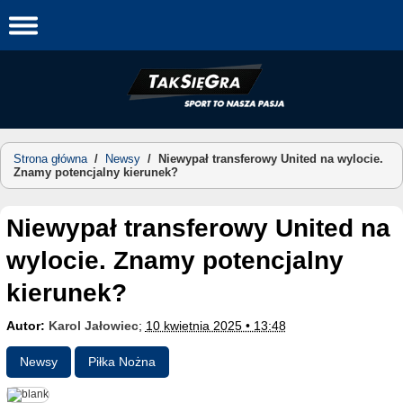
Skip
to
content
Strona główna
/
Newsy
/
Niewypał transferowy United na wylocie.
Znamy potencjalny kierunek?
Niewypał transferowy United na
wylocie. Znamy potencjalny
kierunek?
Autor:
Karol Jałowiec
;
10 kwietnia 2025 • 13:48
Newsy
Piłka Nożna