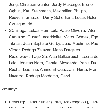
Jung, Christian Günter, Jordy Makengo, Bruno
Ogbus, Karl Steinmann, Maximilian Philipp,
Rouven Tarnutzer, Derry Scherhant, Lucas Höler,
Cyriaque Irié.
SC Braga: Lukáš Horníček, Paulo Oliveira, Vitor
Carvalho, Gustaf Lagerbielke, Victor Gómez, Ege
Tiknaz, Jean-Baptiste Gorby, João Moutinho, Pau
Víctor, Rodrigo Zalazar, Maho Dorgeles.
Rezerwowi: Tiago Sá, Alaa Bellaarouch, Leonardo
Lelo, Jónatas Noro, Gabriel Moscardo, Yanis Da
Rocha, Luisinho, Amine El Ouazzani, Horta, Fran
Navarro, Rodrigo Mordomo, Gabri.
Zmiany:
Freiburg: Lukas Kübler (Jordy Makengo 80′), Jan-