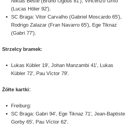
Niklas Beste (Bruno Ogbus 81′), Vincenzo Grifo
(Lucas Höler 92′).
SC Braga: Vitor Carvalho (Gabriel Moscardo 65′),
Rodrigo Zalazar (Fran Navarro 65′), Ege Tiknaz
(Gabri 77′).
Strzelcy bramek:
Lukas Kübler 19′, Johan Manzambi 41′, Lukas
Kübler 72′, Pau Víctor 79′.
Żółte kartki:
Freiburg:
SC Braga: Gabri 94′, Ege Tiknaz 71′, Jean-Baptiste
Gorby 65′, Pau Víctor 62′.