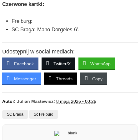
Czerwone kartki:
Freiburg:
SC Braga: Maho Dorgeles 6′.
Udostępnij w social mediach:
Facebook
Twitter/X
WhatsApp
Messenger
Threads
Copy
Autor:
Julian Mastewicz
;
8 maja 2026 • 00:26
SC Braga
Sc Freiburg