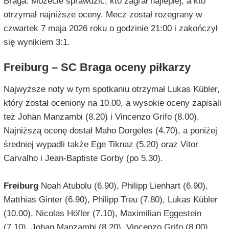
Braga. Możecie sprawdzić, kto zagrał najlepiej, a kto
otrzymał najniższe oceny. Mecz został rozegrany w
czwartek 7 maja 2026 roku o godzinie 21:00 i zakończył
się wynikiem 3:1.
Freiburg – SC Braga oceny piłkarzy
Najwyższe noty w tym spotkaniu otrzymał Lukas Kübler,
który został oceniony na 10.00, a wysokie oceny zapisali
też Johan Manzambi (8.20) i Vincenzo Grifo (8.00).
Najniższą ocenę dostał Maho Dorgeles (4.70), a poniżej
średniej wypadli także Ege Tiknaz (5.20) oraz Vitor
Carvalho i Jean-Baptiste Gorby (po 5.30).
Freiburg
Noah Atubolu (6.90), Philipp Lienhart (6.90),
Matthias Ginter (6.90), Philipp Treu (7.80), Lukas Kübler
(10.00), Nicolas Höfler (7.10), Maximilian Eggestein
(7.10), Johan Manzambi (8.20), Vincenzo Grifo (8.00),