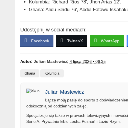
Kolumbia: Richard Ríos 78′, Jhon Arias 12′.
Ghana: Alidu Seidu 76′, Abdul Fatawu Issahaku 
Udostępnij w social mediach:
Facebook
Twitter/X
WhatsApp
Autor:
Julian Mastewicz
;
4 lipca 2026 • 06:35
Ghana
Kolumbia
Julian Mastewicz
Łączę moją pasję do sportu z doświadczeniem 
odskocznią od codziennych zajęć.
Specjalizuje się także w prawach telewizyjnych i nowości
Serie A. Prywatnie kibic Lecha Poznań i Lazio Rzym.