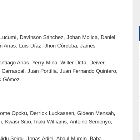
 Lucumí, Davinson Sánchez, Johan Mojica, Daniel
n Arias, Luis Díaz, Jhon Córdoba, James
tiago Arias, Yerry Mina, Willer Ditta, Deiver
Carrascal, Juan Portilla, Juan Fernando Quintero,
os Gómez.
Jerome Opoku, Derrick Luckassen, Gideon Mensah,
, Kwasi Sibo, Iñaki Williams, Antoine Semenyo,
lidu Seidu, Jonas Adjei, Abdul Mumin, Baba