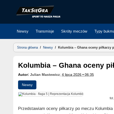
Skip
to
content
Newsy
Transmisje
Skróty meczów
Typy bukma
Strona główna
/
Newsy
/
Kolumbia – Ghana oceny piłkarzy p
Kolumbia – Ghana oceny pi
Autor:
Julian Mastewicz
;
4 lipca 2026 • 06:35
Newsy
fot
Przedstawiam oceny piłkarzy po meczu Kolumbia –