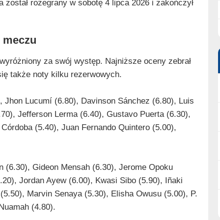
 został rozegrany w sobotę 4 lipca 2026 i zakończył
o meczu
 wyróżniony za swój występ. Najniższe oceny zebrał
się także noty kilku rezerwowych.
), Jhon Lucumí (6.80), Davinson Sánchez (6.80), Luis
.70), Jefferson Lerma (6.40), Gustavo Puerta (6.30),
 Córdoba (5.40), Juan Fernando Quintero (5.00),
en (6.30), Gideon Mensah (6.30), Jerome Opoku
20), Jordan Ayew (6.00), Kwasi Sibo (5.90), Iñaki
u (5.50), Marvin Senaya (5.30), Elisha Owusu (5.00), P.
 Nuamah (4.80).