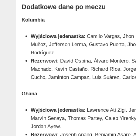
Dodatkowe dane po meczu
Kolumbia
Wyjściowa jedenastka
: Camilo Vargas, Jhon
Muñoz, Jefferson Lerma, Gustavo Puerta, Jho
Rodríguez.
Rezerwowi
: David Ospina, Álvaro Montero, San
Machado, Kevin Castaño, Richard Ríos, Jorge 
Cucho, Jaminton Campaz, Luis Suárez, Carl
Ghana
Wyjściowa jedenastka
: Lawrence Ati Zigi, 
Marvin Senaya, Thomas Partey, Caleb Yirenkyi
Jordan Ayew.
Rezerwowi
: Joseph Anang, Benjamin Asare, A