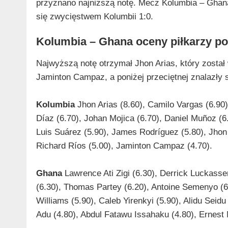
przyznano najniższą notę. Mecz Kolumbia – Ghana
się zwycięstwem Kolumbii 1:0.
Kolumbia – Ghana oceny piłkarzy p
Najwyższą notę otrzymał Jhon Arias, który został
Jaminton Campaz, a poniżej przeciętnej znalazły 
Kolumbia
Jhon Arias (8.60), Camilo Vargas (6.90
Díaz (6.70), Johan Mojica (6.70), Daniel Muñoz (6
Luis Suárez (5.90), James Rodríguez (5.80), Jhon
Richard Ríos (5.00), Jaminton Campaz (4.70).
Ghana
Lawrence Ati Zigi (6.30), Derrick Luckass
(6.30), Thomas Partey (6.20), Antoine Semenyo (6.
Williams (5.90), Caleb Yirenkyi (5.90), Alidu Seid
Adu (4.80), Abdul Fatawu Issahaku (4.80), Ernest