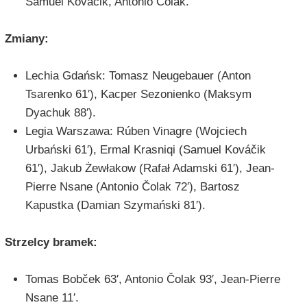
Samuel Kováčik, Antonio Čolak.
Zmiany:
Lechia Gdańsk: Tomasz Neugebauer (Anton
Tsarenko 61′), Kacper Sezonienko (Maksym
Dyachuk 88′).
Legia Warszawa: Rúben Vinagre (Wojciech
Urbański 61′), Ermal Krasniqi (Samuel Kováčik
61′), Jakub Żewłakow (Rafał Adamski 61′), Jean-
Pierre Nsane (Antonio Čolak 72′), Bartosz
Kapustka (Damian Szymański 81′).
Strzelcy bramek:
Tomas Bobček 63′, Antonio Čolak 93′, Jean-Pierre
Nsane 11′.