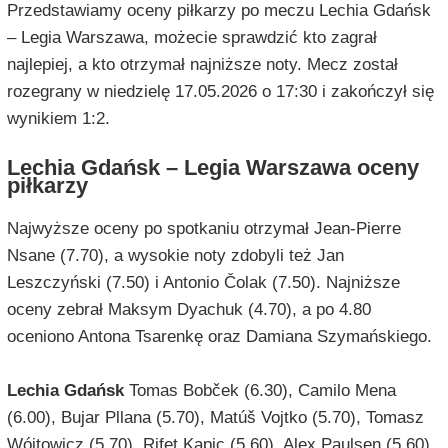
Przedstawiamy oceny piłkarzy po meczu Lechia Gdańsk
– Legia Warszawa, możecie sprawdzić kto zagrał
najlepiej, a kto otrzymał najniższe noty. Mecz został
rozegrany w niedzielę 17.05.2026 o 17:30 i zakończył się
wynikiem 1:2.
Lechia Gdańsk – Legia Warszawa oceny
piłkarzy
Najwyższe oceny po spotkaniu otrzymał Jean-Pierre
Nsane (7.70), a wysokie noty zdobyli też Jan
Leszczyński (7.50) i Antonio Čolak (7.50). Najniższe
oceny zebrał Maksym Dyachuk (4.70), a po 4.80
oceniono Antona Tsarenkę oraz Damiana Szymańskiego.
Lechia Gdańsk
Tomas Bobček (6.30), Camilo Mena
(6.00), Bujar Pllana (5.70), Matúš Vojtko (5.70), Tomasz
Wójtowicz (5.70), Rifet Kapic (5.60), Alex Paulsen (5.60),