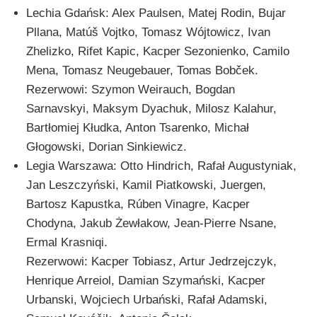
Lechia Gdańsk: Alex Paulsen, Matej Rodin, Bujar
Pllana, Matúš Vojtko, Tomasz Wójtowicz, Ivan
Zhelizko, Rifet Kapic, Kacper Sezonienko, Camilo
Mena, Tomasz Neugebauer, Tomas Bobček.
Rezerwowi: Szymon Weirauch, Bogdan
Sarnavskyi, Maksym Dyachuk, Milosz Kalahur,
Bartłomiej Kłudka, Anton Tsarenko, Michał
Głogowski, Dorian Sinkiewicz.
Legia Warszawa: Otto Hindrich, Rafał Augustyniak,
Jan Leszczyński, Kamil Piatkowski, Juergen,
Bartosz Kapustka, Rúben Vinagre, Kacper
Chodyna, Jakub Żewłakow, Jean-Pierre Nsane,
Ermal Krasniqi.
Rezerwowi: Kacper Tobiasz, Artur Jedrzejczyk,
Henrique Arreiol, Damian Szymański, Kacper
Urbanski, Wojciech Urbański, Rafał Adamski,