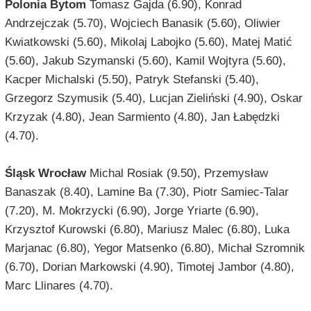
Polonia Bytom
Tomasz Gajda (6.90), Konrad
Andrzejczak (5.70), Wojciech Banasik (5.60), Oliwier
Kwiatkowski (5.60), Mikolaj Labojko (5.60), Matej Matić
(5.60), Jakub Szymanski (5.60), Kamil Wojtyra (5.60),
Kacper Michalski (5.50), Patryk Stefanski (5.40),
Grzegorz Szymusik (5.40), Lucjan Zieliński (4.90), Oskar
Krzyzak (4.80), Jean Sarmiento (4.80), Jan Łabędzki
(4.70).
Śląsk Wrocław
Michal Rosiak (9.50), Przemysław
Banaszak (8.40), Lamine Ba (7.30), Piotr Samiec-Talar
(7.20), M. Mokrzycki (6.90), Jorge Yriarte (6.90),
Krzysztof Kurowski (6.80), Mariusz Malec (6.80), Luka
Marjanac (6.80), Yegor Matsenko (6.80), Michał Szromnik
(6.70), Dorian Markowski (4.90), Timotej Jambor (4.80),
Marc Llinares (4.70).