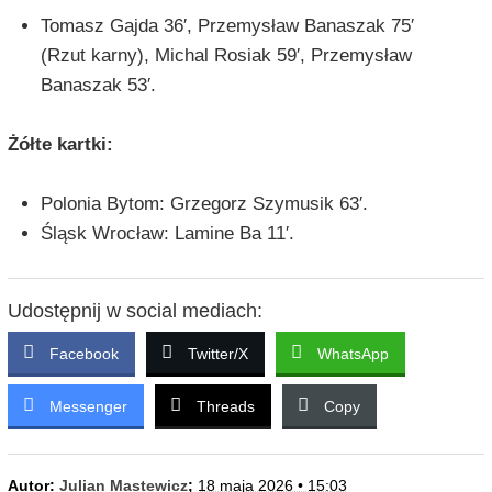
Tomasz Gajda 36′, Przemysław Banaszak 75′
(Rzut karny), Michal Rosiak 59′, Przemysław
Banaszak 53′.
Żółte kartki:
Polonia Bytom: Grzegorz Szymusik 63′.
Śląsk Wrocław: Lamine Ba 11′.
Udostępnij w social mediach:
Facebook
Twitter/X
WhatsApp
Messenger
Threads
Copy
Autor:
Julian Mastewicz
;
18 maja 2026 • 15:03