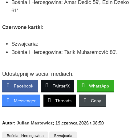
Bośnia i Hercegowina: Amar Dedić 59′, Edin Dzeko
61′.
Czerwone kartki:
Szwajcaria:
Bośnia i Hercegowina: Tarik Muharemović 80′.
Udostępnij w social mediach:
Facebook
Twitter/X
WhatsApp
Messenger
Threads
Copy
Autor:
Julian Mastewicz
;
19 czerwca 2026 • 08:50
Bośnia I Hercegowina
Szwajcaria