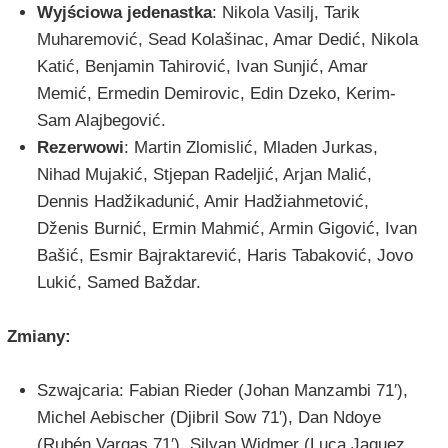
Wyjściowa jedenastka
: Nikola Vasilj, Tarik
Muharemović, Sead Kolašinac, Amar Dedić, Nikola
Katić, Benjamin Tahirović, Ivan Sunjić, Amar
Memić, Ermedin Demirovic, Edin Dzeko, Kerim-
Sam Alajbegović.
Rezerwowi
: Martin Zlomislić, Mladen Jurkas,
Nihad Mujakić, Stjepan Radeljić, Arjan Malić,
Dennis Hadžikadunić, Amir Hadžiahmetović,
Dženis Burnić, Ermin Mahmić, Armin Gigović, Ivan
Bašić, Esmir Bajraktarević, Haris Tabaković, Jovo
Lukić, Samed Baždar.
Zmiany:
Szwajcaria: Fabian Rieder (Johan Manzambi 71′),
Michel Aebischer (Djibril Sow 71′), Dan Ndoye
(Rubén Vargas 71′), Silvan Widmer (Luca Jaquez