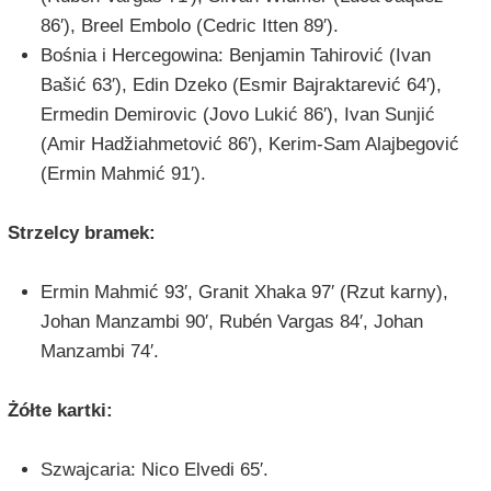
86′), Breel Embolo (Cedric Itten 89′).
Bośnia i Hercegowina: Benjamin Tahirović (Ivan
Bašić 63′), Edin Dzeko (Esmir Bajraktarević 64′),
Ermedin Demirovic (Jovo Lukić 86′), Ivan Sunjić
(Amir Hadžiahmetović 86′), Kerim-Sam Alajbegović
(Ermin Mahmić 91′).
Strzelcy bramek:
Ermin Mahmić 93′, Granit Xhaka 97′ (Rzut karny),
Johan Manzambi 90′, Rubén Vargas 84′, Johan
Manzambi 74′.
Żółte kartki:
Szwajcaria: Nico Elvedi 65′.