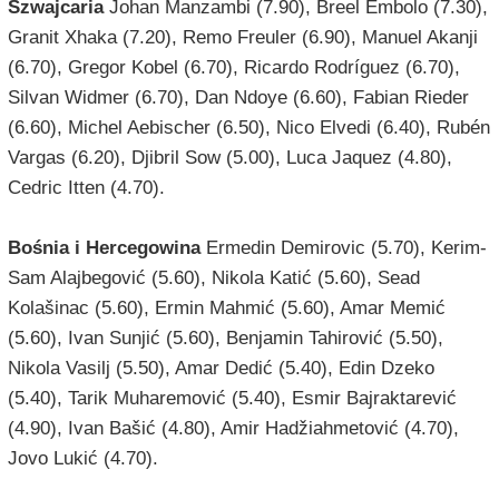
Szwajcaria
Johan Manzambi (7.90), Breel Embolo (7.30),
Granit Xhaka (7.20), Remo Freuler (6.90), Manuel Akanji
(6.70), Gregor Kobel (6.70), Ricardo Rodríguez (6.70),
Silvan Widmer (6.70), Dan Ndoye (6.60), Fabian Rieder
(6.60), Michel Aebischer (6.50), Nico Elvedi (6.40), Rubén
Vargas (6.20), Djibril Sow (5.00), Luca Jaquez (4.80),
Cedric Itten (4.70).
Bośnia i Hercegowina
Ermedin Demirovic (5.70), Kerim-
Sam Alajbegović (5.60), Nikola Katić (5.60), Sead
Kolašinac (5.60), Ermin Mahmić (5.60), Amar Memić
(5.60), Ivan Sunjić (5.60), Benjamin Tahirović (5.50),
Nikola Vasilj (5.50), Amar Dedić (5.40), Edin Dzeko
(5.40), Tarik Muharemović (5.40), Esmir Bajraktarević
(4.90), Ivan Bašić (4.80), Amir Hadžiahmetović (4.70),
Jovo Lukić (4.70).