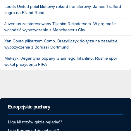
Leeds United pobił klubowy rekord transferowy. James Trafford
zagra na Elland Road
Juventus zainteresowany Tijjanim Reijndersem. W grę może
wchodzić wypożyczenie z Manchesteru City
Yan Couto piłkarzem Como. Brazylijczyk dołącza na zasadzie
wypożyczenia z Borussii Dortmund
Meksyk i Argentyna poparły Gianniego Infantino. Rośnie spór
wokół prezydenta FIFA
Europejskie puchary
Liga Mistrzów gdzie oglądać?
Liga Europy gdzie oglądać?