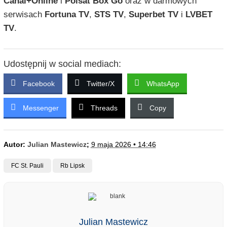
Canal+Online
i
Polsat Box Go
oraz w darmowych
serwisach
Fortuna TV
,
STS TV
,
Superbet TV
i
LVBET
TV
.
Udostępnij w social mediach:
Facebook
Twitter/X
WhatsApp
Messenger
Threads
Copy
Autor:
Julian Mastewicz
;
9 maja 2026 • 14:46
FC St. Pauli
Rb Lipsk
Julian Mastewicz