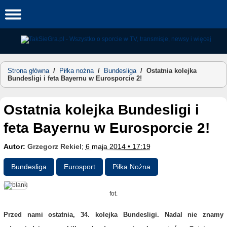
Skip
to
content
Strona główna
/
Piłka nożna
/
Bundesliga
/
Ostatnia kolejka
Bundesligi i feta Bayernu w Eurosporcie 2!
Ostatnia kolejka Bundesligi i
feta Bayernu w Eurosporcie 2!
Autor:
Grzegorz Rekiel
;
6 maja 2014 • 17:19
Bundesliga
Eurosport
Piłka Nożna
fot.
Przed nami ostatnia, 34. kolejka Bundesligi. Nadal nie znamy