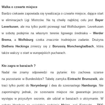
Walka o czwarte miejsce
Bardzo ciekawie zapowiada się rywalizacja o czwarte miejsce, dające start
w eliminacjach Ligi Mistrzów. Na tą chwilę najbliżej celu jest
Bayer
Leverkusen
, ale ma tylko punkt przewagi nad
Wolfsburgiem
.
Leverkuse
n
w sobotę podejmie na własnym terenie ligowego średniaka –
Werder
Brema
, a
Wolfsburg
czeka znacznie trudniejsze zadanie. Drużyna
Diethera Heckinga
zmierzy się z
Borussią Monchengladbach
, która
także walczy o start w europejskich pucharach.
Kto zagra w barażach ?
Nadal nie znamy odpowiedzi na pytanie: kto zachowa szanse
na pozostanie w Bundeslidze? Tabelę zamyka
Eintracht Brunszwik
, ale
traci tylko punkt do
Norymbergi
i dwa do szesnastego
Hamburga
. Nie
zapominajmy jednak, że szesnaste miejsce nie gwarantuje jeszcze
występu w przyszłym sezonie, ale udział w barażach o utrzymanie. W