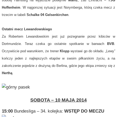
sobotę Hamburg na wyjeździe podejmie
Mainz
, zaś Eintracht –
TSG
Hoffenheim
. W najgorszej sytuacji jest Norymberga, którą czeka mecz z
trzecim w tabeli
Schalke 04 Gelsenkirchen
.
Ostatni mecz Lewandowskiego
Za Robertem Lewandowskim jest już pożegnanie przez kibiców w
Dortmundzie. Teraz czeka go ostatnie spotkanie w barwach
BVB
.
Oczywiście pod warunkiem, że trener
Klopp
wystawi go do składu. „Lewy”
kończy jeden z najlepszych etapów w swoim piłkarskim życiu, a na
zakończenie pojedzie z drużyną do
Berlina
, gdzie jego ekipa zmierzy się z
Herthą
.
SOBOTA – 10 MAJA 2014
15:00
Bundesliga – 34. kolejka:
WSTĘP DO MECZU