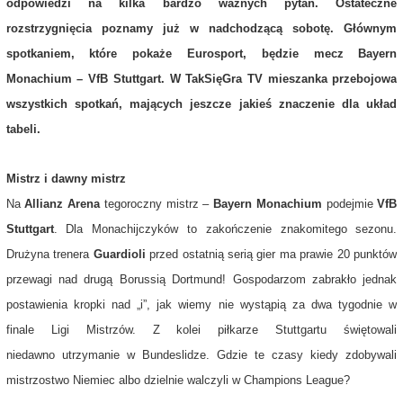
odpowiedzi na kilka bardzo ważnych pytań. Ostateczne
rozstrzygnięcia poznamy już w nadchodzącą sobotę. Głównym
spotkaniem, które pokaże Eurosport, będzie mecz Bayern
Monachium – VfB Stuttgart. W TakSięGra TV mieszanka przebojowa
wszystkich spotkań, mających jeszcze jakieś znaczenie dla układ
tabeli.
Mistrz i dawny mistrz
Na
Allianz Arena
tegoroczny mistrz –
Bayern Monachium
podejmie
VfB
Stuttgart
. Dla Monachijczyków to zakończenie znakomitego sezonu.
Drużyna trenera
Guardioli
przed ostatnią serią gier ma prawie 20 punktów
przewagi nad drugą
Borussią Dortmund
! Gospodarzom zabrakło jednak
postawienia kropki nad „i”, jak wiemy nie wystąpią za dwa tygodnie w
finale
Ligi Mistrzów
. Z kolei piłkarze Stuttgartu świętowali
niedawno utrzymanie w Bundeslidze. Gdzie te czasy kiedy zdobywali
mistrzostwo
Niemiec
albo dzielnie walczyli w
Champions League
?