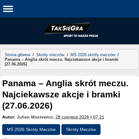
Skip
to
content
Strona główna
/
Skróty meczów
/
MŚ 2026 skróty meczów
/
Panama – Anglia skrót meczu. Najciekawsze akcje i bramki
(27.06.2026)
Panama – Anglia skrót meczu.
Najciekawsze akcje i bramki
(27.06.2026)
Autor:
Julian Mastewicz
;
28 czerwca 2026 • 07:21
MŚ 2026 Skróty Meczów
Skróty Meczów