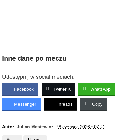
Inne dane po meczu
Udostępnij w social mediach:
Facebook
Twitter/X
WhatsApp
Messenger
Threads
Copy
Autor:
Julian Mastewicz
;
28 czerwca 2026 • 07:21
Anglia
Panama