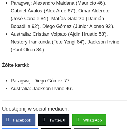
Paragwaj: Alexandro Maidana (Mauricio 46′),
Gabriel Ávalos (Alex Arce 67′), Omar Alderete
(José Canale 84′), Matías Galarza (Damián
Bobadilla 92′), Diego Gómez (Júnior Alonso 92′).
Australia: Cristian Volpato (Ajdin Hrustic 58′),
Nestory Irankunda (Tete Yengi 84′), Jackson Irvine
(Paul Okon 84′).
Żółte kartki:
Paragwaj: Diego Gómez 77′.
Australia: Jackson Irvine 46′.
Udostępnij w social mediach:
Facebook
Twitter/X
WhatsApp