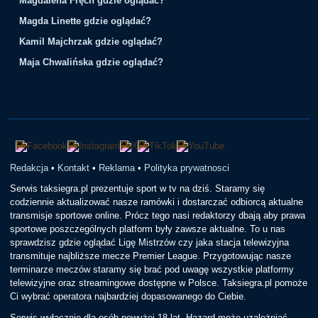
Magdalena Fręch gdzie oglądać?
Magda Linette gdzie oglądać?
Kamil Majchrzak gdzie oglądać?
Maja Chwalińska gdzie oglądać?
Redakcja
•
Kontakt
•
Reklama
•
Polityka prywatnosci
Serwis taksiegra.pl prezentuje sport w tv na dziś. Staramy się
codziennie aktualizować nasze ramówki i dostarczać odbiorcą aktualne
transmisje sportowe online. Prócz tego nasi redaktorzy dbają aby prawa
sportowe poszczególnych platform były zawsze aktualne. To u nas
sprawdzisz gdzie oglądać Ligę Mistrzów czy jaka stacja telewizyjna
transmituje najbliższe mecze Premier League. Przygotowując nasze
terminarze meczów staramy się brać pod uwagę wszystkie platformy
telewizyjne oraz streamingowe dostępne w Polsce. Taksiegra.pl pomoże
Ci wybrać operatora najbardziej dopasowanego do Ciebie.
Serwis wyłącznie dla osób powyżej 18 lat. Hazard może uzależniać.