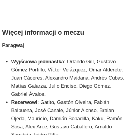
Więcej informacji o meczu
Paragwaj
Wyjściowa jedenastka
: Orlando Gill, Gustavo
Gómez Portillo, Víctor Velázquez, Omar Alderete,
Juan Cáceres, Alexandro Maidana, Andrés Cubas,
Matías Galarza, Julio Enciso, Diego Gómez,
Gabriel Ávalos.
Rezerwowi
: Gatito, Gastón Olveira, Fabián
Balbuena, José Canale, Júnior Alonso, Braian
Ojeda, Mauricio, Damián Bobadilla, Kaku, Ramón
Sosa, Alex Arce, Gustavo Caballero, Arnaldo
Sanabria, Isidro Pitta.