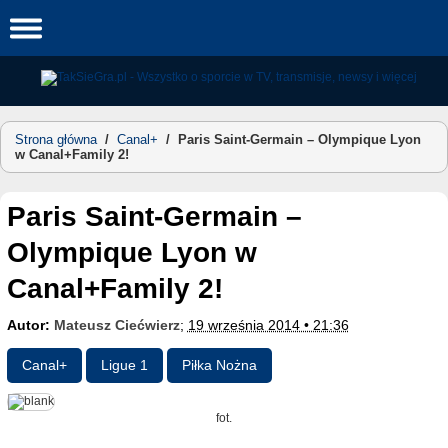
Skip
to
content
Strona główna
/
Canal+
/
Paris Saint-Germain – Olympique Lyon
w Canal+Family 2!
Paris Saint-Germain –
Olympique Lyon w
Canal+Family 2!
Autor:
Mateusz Ciećwierz
;
19 września 2014 • 21:36
Canal+
Ligue 1
Piłka Nożna
fot.