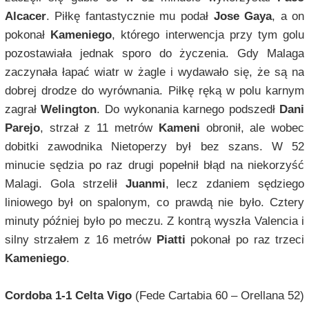
Alcacer
. Piłkę fantastycznie mu podał
Jose Gaya
, a on
pokonał
Kameniego
, którego interwencja przy tym golu
pozostawiała jednak sporo do życzenia. Gdy Malaga
zaczynała łapać wiatr w żagle i wydawało się, że są na
dobrej drodze do wyrównania. Piłkę ręką w polu karnym
zagrał
Welington
. Do wykonania karnego podszedł
Dani
Parejo
, strzał z 11 metrów
Kameni
obronił, ale wobec
dobitki zawodnika Nietoperzy był bez szans. W 52
minucie sędzia po raz drugi popełnił błąd na niekorzyść
Malagi. Gola strzelił
Juanmi
, lecz zdaniem sędziego
liniowego był on spalonym, co prawdą nie było. Cztery
minuty później było po meczu. Z kontrą wyszła Valencia i
silny strzałem z 16 metrów
Piatti
pokonał po raz trzeci
Kameniego
.
Cordoba 1-1 Celta Vigo
(Fede Cartabia 60 – Orellana 52)