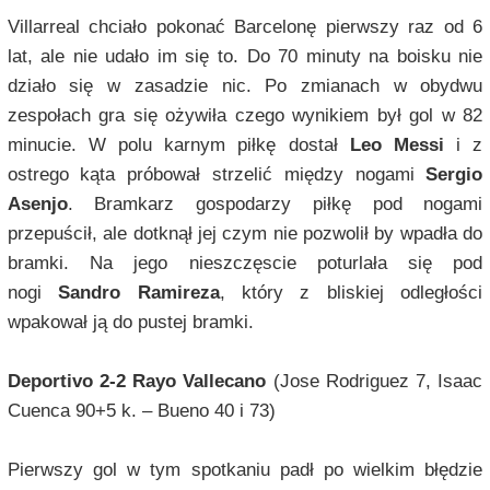
Villarreal chciało pokonać Barcelonę pierwszy raz od 6
lat, ale nie udało im się to. Do 70 minuty na boisku nie
działo się w zasadzie nic. Po zmianach w obydwu
zespołach gra się ożywiła czego wynikiem był gol w 82
minucie. W polu karnym piłkę dostał
Leo Messi
i z
ostrego kąta próbował strzelić między nogami
Sergio
Asenjo
. Bramkarz gospodarzy piłkę pod nogami
przepuścił, ale dotknął jej czym nie pozwolił by wpadła do
bramki. Na jego nieszczęscie poturlała się pod
nogi
Sandro Ramireza
, który z bliskiej odległości
wpakował ją do pustej bramki.
Deportivo 2-2 Rayo Vallecano
(Jose Rodriguez 7, Isaac
Cuenca 90+5 k. – Bueno 40 i 73)
Pierwszy gol w tym spotkaniu padł po wielkim błędzie