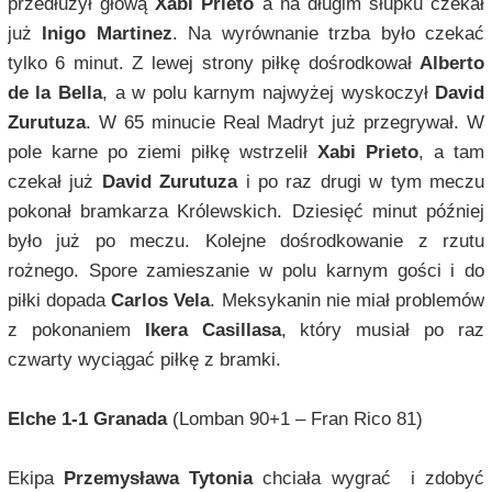
przedłużył głową
Xabi Prieto
a na długim słupku czekał
już
Inigo Martinez
. Na wyrównanie trzba było czekać
tylko 6 minut. Z lewej strony piłkę dośrodkował
Alberto
de la Bella
, a w polu karnym najwyżej wyskoczył
David
Zurutuza
. W 65 minucie Real Madryt już przegrywał. W
pole karne po ziemi piłkę wstrzelił
Xabi Prieto
, a tam
czekał już
David Zurutuza
i po raz drugi w tym meczu
pokonał bramkarza Królewskich. Dziesięć minut później
było już po meczu. Kolejne dośrodkowanie z rzutu
rożnego. Spore zamieszanie w polu karnym gości i do
piłki dopada
Carlos Vela
. Meksykanin nie miał problemów
z pokonaniem
Ikera Casillasa
, który musiał po raz
czwarty wyciągać piłkę z bramki.
Elche 1-1 Granada
(Lomban 90+1 – Fran Rico 81)
Ekipa
Przemysława Tytonia
chciała wygrać i zdobyć