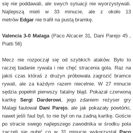
się nie poddawali, ale swych sytuacji nie wyorzystywali.
Najlepszą mieli w 33 minucie, ale z około 13
metrów
Edgar
nie trafił na pustą bramkę.
Valencia 3-0 Malaga
(Paco Alcacer 31, Dani Parejo 45 ,
Piatti 56)
Mecz nie rozpoczął się od szybkich ataków. Było to
raczej badanie rywala i nie chęć stracenia gola. Raz na
jakiś czas któraś z drużyn próbowała zagrozić bramce
rywali, ale za każdym razem niecelnie. W 27 minucie
sędzia popełnił pierwszy fatalny błąd. Pokazał czerwoną
kartkę
Sergi Darderowi
, jego zdaniem reżyser gry
Malagi faulował
Dani Parejo
, ale jak pokazały powtórki,
nawet jeśli faul był, to nie był on na żadną kartkę. Goście
po stracie swego najlepszego zawodnika w środku pola
zaczęli się gubić co w 31 minucie wykorzystał
Paco