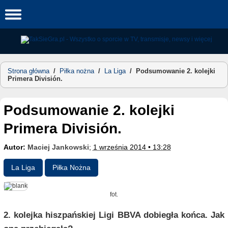
Skip
to
content
Strona główna
/
Piłka nożna
/
La Liga
/
Podsumowanie 2. kolejki
Primera División.
Podsumowanie 2. kolejki
Primera División.
Autor:
Maciej Jankowski
;
1 września 2014 • 13:28
La Liga
Piłka Nożna
fot.
2. kolejka hiszpańskiej Ligi BBVA dobiegła końca. Jak