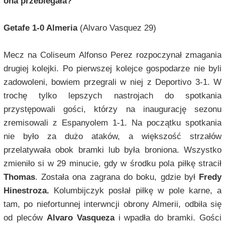
ona przebiegała?
Getafe 1-0 Almeria
(Alvaro Vasquez 29)
Mecz na Coliseum Alfonso Perez rozpoczynał zmagania
drugiej kolejki. Po pierwszej kolejce gospodarze nie byli
zadowoleni, bowiem przegrali w niej z Deportivo 3-1. W
trochę tylko lepszych nastrojach do spotkania
przystępowali gości, którzy na inaugurację sezonu
zremisowali z Espanyolem 1-1. Na początku spotkania
nie było za dużo ataków, a większość strzałów
przelatywała obok bramki lub była broniona. Wszystko
zmieniło si w 29 minucie, gdy w środku pola piłkę stracił
Thomas
. Została ona zagrana do boku, gdzie był
Fredy
Hinestroza.
Kolumbijczyk posłał piłkę w pole karne, a
tam, po niefortunnej interwncji obrony Almerii, odbiła się
od pleców
Alvaro Vasqueza
i wpadła do bramki. Gości