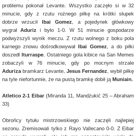
problemu pokonał Levante. Wszystko zaczęło si w 32
minucie, gdy z rzutu rożnego piłkę na krótki słupek
dobrze wrzucił
Ibai Gomez
, a pojedynek główkowy
wygrał
Aduriz
i było 1-0. W 51 minucie gospodarze
podwyższyli wynik meczu. Z rzutu wolnego z boku pola
karnego znowu dośrodkowywał
Ibai Gomez
, a do piłki
doszedł
Iturraspe
. Ostatniego gola kibice na San Memes
zobaczyli w 76 minucie, gdy po mocnym strzale
Aduriza
bramkarz Levante,
Jesus Fernandez
, wybił piłkę
na tyle niefortunnie, że na pustą bramkę dobił ją
Muniain.
Atletico 2-1 Eibar
(Miranda 11, Mandżukić 25 – Abraham
33)
Obrońcy tytułu mistrzowskiego nie zaczęli najlepiej
sezonu. Zremisowali tylko z Rayo Vallecano 0-0. Z Eibar