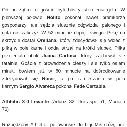
Od początku to goście byli bliscy strzelenia gola. W
pierwszej połowie
Nolito
pokonał nawet bramkarza
gospodarzy, ale sędzia słusznie odgwizdał palonego i
gola nie zaliczył. W 52 minucie dopięli swego. Piłkę na
skrzydle dostał
Orellana
, który zdecydował się wbiec z
piłką w pole karne i oddał strzał na krótki słupek. Piłka
przeleciała obok
Juana Carlosa
, który zachował się
fatalnie. Goście z prowadzenia cieszyli się tylko osiem
minut, bowiem już w 60 minucie na dośrodkowanie
zdecydował się
Rossi
, a po zamieszaniu w polu
karnym
Sergio Alvarez
a
pokonał
Fede Cartabia
.
Athletic 3-0 Levante
(Aduriz 32, Iturraspe 51, Muniain
76)
Rozpędzony Athletic, po awansie do Ligi Mistrzów, bez