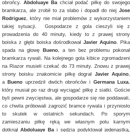
obrońcy.
Abdoluaye Ba
chciał podać piłkę do swojego
bramkarza, ale zrobił to za słabo i dopadł do niej
Jose
Rodriguez
, który nie miał problemów z wykorzystaniem
takiej sytuacji. Gospodarze z gola cieszyli się z
prowadzenia do 40 minuty, kiedy to z prawej strony
boiska z głębi boiska dośrodkował
Javier Aquino
. Pika
spada na głowę
Bueno
, a ten bez problemu pokonał
bramkarza rywali. Na kolejnego gola kibice zgromadzeni
na Riazor musieli czekać do 73 minuty. Znowu z prawej
strony boisku znakomicie piłkę dograł
Javier Aquino
,
a
Bueno
uprzedził dwóch obrońców i
Germana Luxa
,
który musiał po raz drugi wyciągać piłkę z siatki. Goście
byli pewni zwycięstwa, ale gospodarze się nie poddawali,
co chwila próbowali zagrozić bramce rywala i przyniosło
to skutek w ostatnich sekundach. Po sporym
zamieszaniu piłkę ręką we własnym polu karnym
dotknął
Abdoluaye Ba
i sędzia podyktował jedenastką,