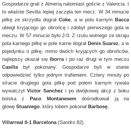
Gospodarze grali z Almerią natomiast goście z Valencia. I
to właśnie Sevilla lepiej zaczęła ten mecz. W 34 minucie
piłkę ze skrzydła dograł
Coke
, a w polu karnym
Bacca
ubiegł kryjącego go obrońcę i zdobył pierwszego gola w
meczu. W 57 minucie było 2-0. Z rzutu wolnego ze skraju
pola karnego piłkę w pole karne dograł
Denis Suarez
, a w
pojedynku o piłkę, mimo dwóch kryjących go obrońców,
najlepszy okazał się
Iborra
i po raz drugi w tym meczu
Casilla
był pokonany. Gospodarze byli w stanie
odpowiedzieć tylko jednym trafieniem. Cztery minuty po
stracie drugiego gola piłkę pod polem karnym rywala
wywalczył
Victor Sanchez
i po dwójkowej akcji z boku
boiska z
Paco Montanesem
dośrodkował ją na
głowę
Stuaniego
, który lobem pokonał
Barbosę.
Villarreal 0-1 Barcelona
(Sandro 82)