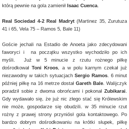
którą pewnie na gola zamienił
Isaac Cuenca
.
Real Sociedad 4-2 Real Madryt
(Martinez 35, Zurutuza
41 i 65, Vela 75 – Ramos 5, Bale 11)
Goście jechali na Estadio de Anoeta jako zdecydowani
faworyci i na początku wszystko wychodziło po ich
myśli. Już w 5 minucie z rzutu rożnego piłkę
dośrodkował
Toni Kroos
, a w polu karnym czekał już
niezawodny w takich sytuacjach
Sergio Ramos
. 6 minut
później piłkę na 16 metrze dostał
Gareth Bale
. Walijczyk
poradził sobie z dwoma obrońcami i pokonał
Zubikarai
.
Gdy wydawało się, że już nic złego stać się Królewskim
nie może, gospodarze się obudzili. w 35 minucie rzut
rożny z prawej strony przyniósł gola kontaktowego. Po
bardzo dobrym dośrodkowaniu na krótki słupek, piłkę