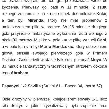
co prawda wygrali, ale ich gra pozostawiała wiele do
życzenia. Pierwszy gol padł w 11 minucie. Z rzutu
rożnego znakomicie na krótki słupek dośrodkował
Koke,
a tam był
Miranda
, który nie miał problemów z
umieszczeniem piłki w bramce. W 25 minucie drugiego
gola przyniosło fantastyczne wykonanie rzutu wolnego z
około 30 metrów. Miękko w pole karne piłkę wrzucił
Gabi
,
a w polu karnym był
Mario Mandżukić
, który uderzeniem
głową, strzelił swojego pierwszego gola w Primera
Division. Goście byli w stanie tylko raz pokonać
Moye
. W
33 minucie fantastycznym technicznym strzałem dokonał
tego
Abraham
.
Espanyol 1-2 Sevilla
(Stuani 61 – Bacca 34, Iborra 57)
Obie drużyny w pierwszej kolejce zremisowały 1-1 lecz
siła drużyn z jakimi rywalizowały była zupełnie inna.