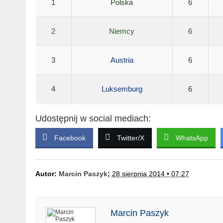
1
Polska
6
2
Niemcy
6
3
Austria
6
4
Luksemburg
6
Udostępnij w social mediach:
Facebook
Twitter/X
WhatsApp
Autor:
Marcin Paszyk
;
28 sierpnia 2014 • 07:27
Marcin Paszyk