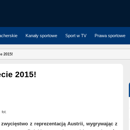
cherskie
Kanały sportowe
Sport w TV
Prawa sportowe
e 2015!
ecie 2015!
fot.
zwycięstwo z reprezentacją Austrii, wygrywając z