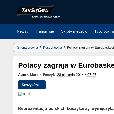
Skip
to
content
Newsy
Transmisje
Skróty meczów
Typy bukma
Strona główna
/
Koszykówka
/
Polacy zagrają w Eurobaskeci
Polacy zagrają w Eurobask
Autor:
Marcin Paszyk
;
28 sierpnia 2014 • 07:27
Koszykówka
Reprezentacja polskich koszykarzy wymęczyła 