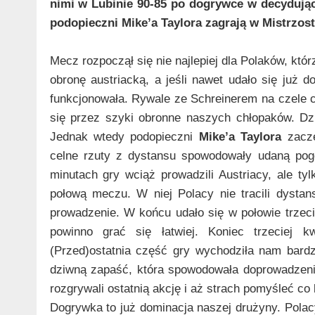
nimi w Lubinie 90-85 po dogrywce w decydują
podopieczni Mike’a Taylora zagrają w Mistrzos
Mecz rozpoczął się nie najlepiej dla Polaków, któ
obronę austriacką, a jeśli nawet udało się już 
funkcjonowała. Rywale ze Schreinerem na czele c
się przez szyki obronne naszych chłopaków. Dz
Jednak wtedy podopieczni
Mike’a Taylora
zaczęl
celne rzuty z dystansu spowodowały udaną pog
minutach gry wciąż prowadzili Austriacy, ale t
połową meczu. W niej Polacy nie tracili dystan
prowadzenie. W końcu udało się w połowie trzec
powinno grać się łatwiej. Koniec trzeciej k
(Przed)ostatnia część gry wychodziła nam bard
dziwną zapaść, która spowodowała doprowadzen
rozgrywali ostatnią akcję i aż strach pomyśleć co 
Dogrywka to już dominacja naszej drużyny. Polacy