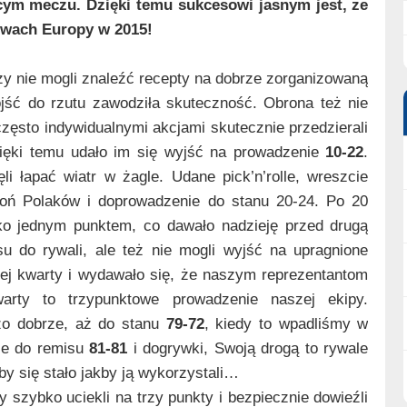
cym meczu. Dzięki temu sukcesowi jasnym jest, że
twach Europy w 2015!
rzy nie mogli znaleźć recepty na dobrze zorganizowaną
dojść do rzutu zawodziła skuteczność. Obrona też nie
zęsto indywidualnymi akcjami skutecznie przedzierali
ięki temu udało im się wyjść na prowadzenie
10-22
.
i łapać wiatr w żagle. Udane pick’n’rolle, wreszcie
oń Polaków i doprowadzenie do stanu 20-24. Po 20
ylko jednym punktem, co dawało nadzieję przed drugą
su do rywali, ale też nie mogli wyjść na upragnione
iej kwarty i wydawało się, że naszym reprezentantom
warty to trzypunktowe prowadzenie naszej ekipy.
zo dobrze, aż do stanu
79-72
, kiedy to wpadliśmy w
ie do remisu
81-81
i dogrywki, Swoją drogą to rywale
by się stało jakby ją wykorzystali…
 szybko uciekli na trzy punkty i bezpiecznie dowieźli