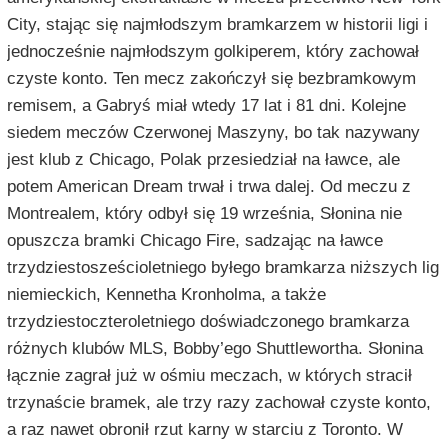
City, stając się najmłodszym bramkarzem w historii ligi i
jednocześnie najmłodszym golkiperem, który zachował
czyste konto. Ten mecz zakończył się bezbramkowym
remisem, a Gabryś miał wtedy 17 lat i 81 dni. Kolejne
siedem meczów Czerwonej Maszyny, bo tak nazywany
jest klub z Chicago, Polak przesiedział na ławce, ale
potem American Dream trwał i trwa dalej. Od meczu z
Montrealem, który odbył się 19 września, Słonina nie
opuszcza bramki Chicago Fire, sadzając na ławce
trzydziestosześcioletniego byłego bramkarza niższych lig
niemieckich, Kennetha Kronholma, a także
trzydziestoczteroletniego doświadczonego bramkarza
różnych klubów MLS, Bobby’ego Shuttlewortha. Słonina
łącznie zagrał już w ośmiu meczach, w których stracił
trzynaście bramek, ale trzy razy zachował czyste konto,
a raz nawet obronił rzut karny w starciu z Toronto. W