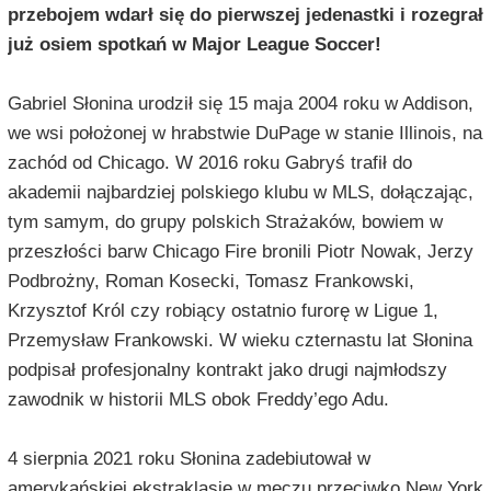
przebojem wdarł się do pierwszej jedenastki i rozegrał
już osiem spotkań w Major League Soccer!
Gabriel Słonina urodził się 15 maja 2004 roku w Addison,
we wsi położonej w hrabstwie DuPage w stanie Illinois, na
zachód od Chicago. W 2016 roku Gabryś trafił do
akademii najbardziej polskiego klubu w MLS, dołączając,
tym samym, do grupy polskich Strażaków, bowiem w
przeszłości barw Chicago Fire bronili Piotr Nowak, Jerzy
Podbrożny, Roman Kosecki, Tomasz Frankowski,
Krzysztof Król czy robiący ostatnio furorę w Ligue 1,
Przemysław Frankowski. W wieku czternastu lat Słonina
podpisał profesjonalny kontrakt jako drugi najmłodszy
zawodnik w historii MLS obok Freddy’ego Adu.
4 sierpnia 2021 roku Słonina zadebiutował w
amerykańskiej ekstraklasie w meczu przeciwko New York