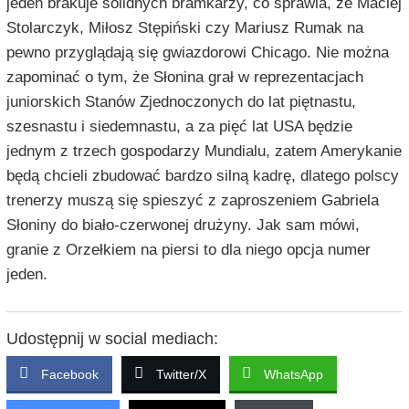
jeden brakuje solidnych bramkarzy, co sprawia, że Maciej
Stolarczyk, Miłosz Stępiński czy Mariusz Rumak na
pewno przyglądają się gwiazdorowi Chicago. Nie można
zapominać o tym, że Słonina grał w reprezentacjach
juniorskich Stanów Zjednoczonych do lat piętnastu,
szesnastu i siedemnastu, a za pięć lat USA będzie
jednym z trzech gospodarzy Mundialu, zatem Amerykanie
będą chcieli zbudować bardzo silną kadrę, dlatego polscy
trenerzy muszą się spieszyć z zaproszeniem Gabriela
Słoniny do biało-czerwonej drużyny. Jak sam mówi,
granie z Orzełkiem na piersi to dla niego opcja numer
jeden.
Udostępnij w social mediach:
Facebook
Twitter/X
WhatsApp