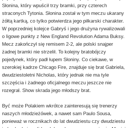
Słonina, który wpuścił trzy bramki, przy czterech
straconych Tytonia. Słonina został w tym meczu ukarany
żółtą kartką, co tylko potwierdza jego piłkarski charakter.
W poprzedniej kolejce Gabryś i jego drużyna rywalizowali
o ligowe punkty z New England Revolution Adama Buksy.
Mecz zakończył się remisem 2-2, ale polski snajper
żadnej bramki nie strzelił. To kolejny bratobójczy
pojedynek, który padł łupem Słoniny. Co ciekawe, w
szerokiej kadrze Chicago Fire, znajduje się brat Gabriela,
dwudziestoletni Nicholas, który jednak nie ma tyle
szczęścia i żadnego oficjalnego meczu jeszcze nie
rozegrał. Show skrada jego młodszy brat.
Być może Polakiem wkrótce zainteresują się trenerzy
naszych młodzieżówek, a nawet sam Paulo Sousa,
ponieważ w rocznikach do lat dwudziestu czy dwudziestu