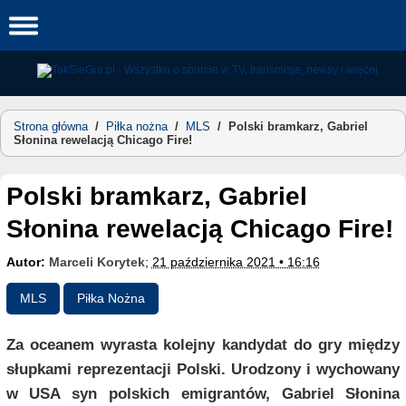
Skip
to
content
Strona główna
/
Piłka nożna
/
MLS
/
Polski bramkarz, Gabriel
Słonina rewelacją Chicago Fire!
Polski bramkarz, Gabriel
Słonina rewelacją Chicago Fire!
Autor:
Marceli Korytek
;
21 października 2021 • 16:16
MLS
Piłka Nożna
Za oceanem wyrasta kolejny kandydat do gry między
słupkami reprezentacji Polski. Urodzony i wychowany
w USA syn polskich emigrantów, Gabriel Słonina