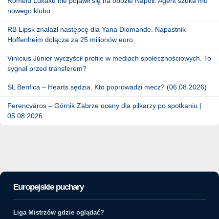
Romelu Lukaku nie pojawił się na obozie Napoli. Agent szuka mu
nowego klubu
RB Lipsk znalazł następcę dla Yana Diomande. Napastnik
Hoffenheim dołącza za 25 milionów euro
Vinícius Júnior wyczyścił profile w mediach społecznościowych. To
sygnał przed transferem?
SL Benfica – Hearts sędzia. Kto poprowadzi mecz? (06.08.2026)
Ferencváros – Górnik Zabrze oceny dla piłkarzy po spotkaniu |
05.08.2026
Europejskie puchary
Liga Mistrzów gdzie oglądać?