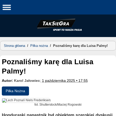
Skip
to
content
Strona główna
/
Piłka nożna
/
Poznaliśmy karę dla Luisa Palmy!
Poznaliśmy karę dla Luisa
Palmy!
Autor:
Karol Jałowiec
;
1 października 2025 • 17:55
Piłka Nożna
fot. Shutterstock/Maciej Rogowski
Honduraski napastnik był obiektem szerokiej dyskusji