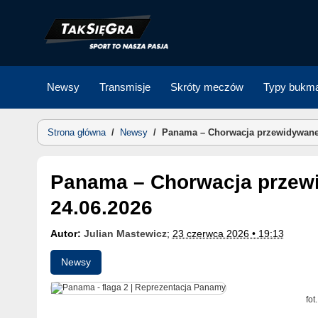
Skip
to
content
Newsy
Transmisje
Skróty meczów
Typy bukma
Strona główna
/
Newsy
/
Panama – Chorwacja przewidywane 
Panama – Chorwacja przewidywane składy zespołów |
24.06.2026
Autor:
Julian Mastewicz
;
23 czerwca 2026 • 19:13
Newsy
fot