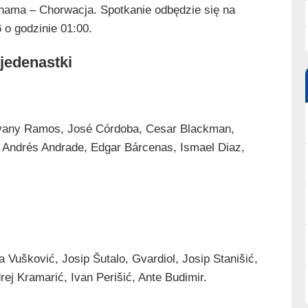
ama – Chorwacja. Spotkanie odbędzie się na
 o godzinie 01:00.
jedenastki
ovany Ramos, José Córdoba, Cesar Blackman,
, Andrés Andrade, Edgar Bárcenas, Ismael Diaz,
a Vušković, Josip Šutalo, Gvardiol, Josip Stanišić,
ej Kramarić, Ivan Perišić, Ante Budimir.