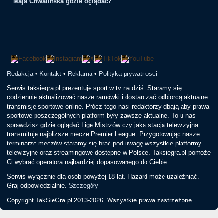
Maja Chwalińska gdzie oglądać?
Redakcja
•
Kontakt
•
Reklama
•
Polityka prywatnosci
Serwis taksiegra.pl prezentuje sport w tv na dziś. Staramy się
codziennie aktualizować nasze ramówki i dostarczać odbiorcą aktualne
transmisje sportowe online. Prócz tego nasi redaktorzy dbają aby prawa
sportowe poszczególnych platform były zawsze aktualne. To u nas
sprawdzisz gdzie oglądać Ligę Mistrzów czy jaka stacja telewizyjna
transmituje najbliższe mecze Premier League. Przygotowując nasze
terminarze meczów staramy się brać pod uwagę wszystkie platformy
telewizyjne oraz streamingowe dostępne w Polsce. Taksiegra.pl pomoże
Ci wybrać operatora najbardziej dopasowanego do Ciebie.
Serwis wyłącznie dla osób powyżej 18 lat. Hazard może uzależniać.
Graj odpowiedzialnie.
Szczegóły
Copyright TakSieGra.pl 2013-2026. Wszystkie prawa zastrzeżone.